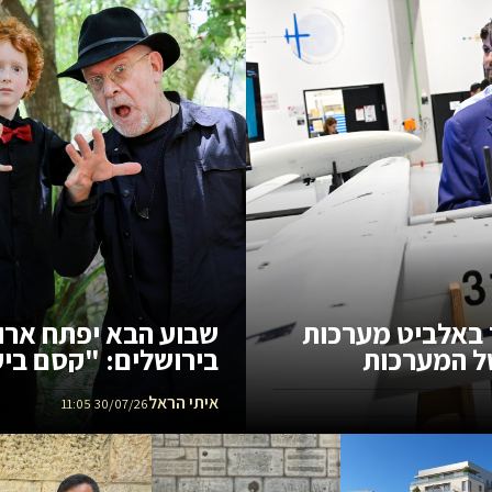
 באלביט מערכות
שבוע הבא יפתח ארוע
ל המערכות
בירושלים: "ק
משפחתי של קסמים,ח
איתי הראל
רחוב אתגרים וחוויו
30/07/26 11:05
הגן הבוטני