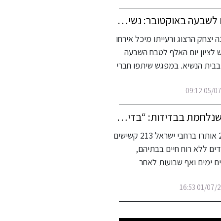
אלף ימים לשבעה באוקטובר: נשיא המדינה ורעייתו קיימו מפגש מרגש עם ניצולי הטבח של קיבוץ כרם שלום ובני משפחות שכולות
 יצחק הרצוג ורעייתו מיכל אירחו
לציון יום האלף לטבח השבעה
בבית הנשיא. במפגש שיתפו חברי
05/07/26
העמותה שנלחמת בבדידות: “בדידות היא לא רק כאב רגשי. היא עלולה להיות סכנת חיים”
בשנת 2025 אותרו ברחבי ישראל 213 קשישים
דים ללא רוח חיים בבתיהם,
ם ימים ואף שבועות לאחר
01/07/26 16: