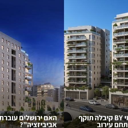
קבוצת בית ירושלמי BY קיבלה תוקף
האם ירושלים עוברת
תחם עירוב
אביביזציה"?