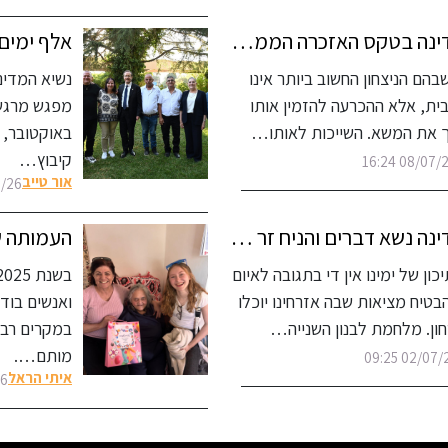
נשיא המדינה בטקס האזכרה הממלכתי לנשיאי ישראל ולראשי ממשלותיה שהלכו לעולמם
בהם הניצחון החשוב ביותר אינו
נשיא המדינה
בית, אלא ההכרעה להזמין אותו
מפגש מרגש 
 את המשא. השייכות לאותו…
באוקטובר, 
קיבוץ…
08/07/26 16
אור טייב
 09:12
נשיא המדינה נשא דברים והניח זר בטקס האזכרה הממלכתי לזכר חללי מלחמת לבנון השנייה
ון של ימינו אין די בתגובה לאיום
בטיח מציאות שבה אזרחינו יוכלו
ואנשים בוד
חון. מלחמת לבנון השנייה…
במקרים רבי
מותם….
02/07/26 09
איתי הראל
53