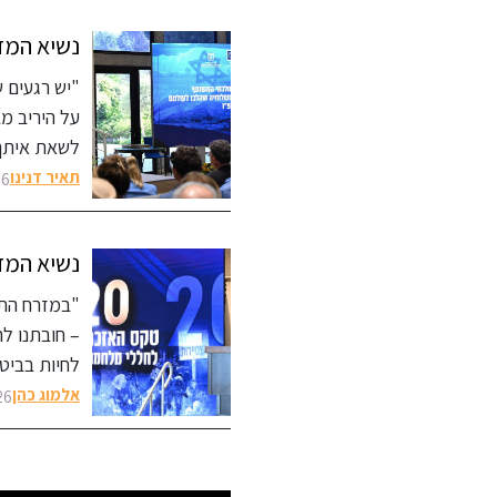
"יש רגעים ש
על היריב מ
לשאת איתך
תאיר דנינו
:24
"במזרח התיכ
– חובתנו לה
לחיות בביט
אלמוג כהן
:25