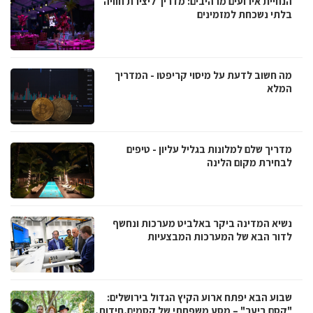
הנחיית אירועים מרהיבים: מדריך ליצירת חוויה
בלתי נשכחת למזמינים
מה חשוב לדעת על מיסוי קריפטו - המדריך
המלא
מדריך שלם למלונות בגליל עליון - טיפים
לבחירת מקום הלינה
נשיא המדינה ביקר באלביט מערכות ונחשף
לדור הבא של המערכות המבצעיות
שבוע הבא יפתח ארוע הקיץ הגדול בירושלים:
"קסם ביער" – מסע משפחתי של קסמים,חידות,