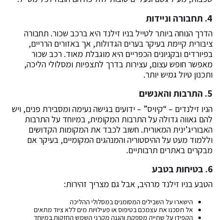
4. תחבורה וניידות
הדרך הנוחה ביותר לטייל בניו זילנד היא ברכב שכור. תחבורה
ציבורית קיימת בעיקר בערים הגדולות, אך באזורים הרריים,
בפיורדים ובקניונים הכפריים היא מוגבלת מאוד. רכב שכור
מאפשר חופש עצום, עצירות בדרך לתצפיות ומסלולי הליכה,
ותכנון טיול גמיש יותר.
5. התרבות והאנשים
הניו זילנדים – “קיויס” – ידועים בגישה נעימה ומסבירת פנים, ויש
להם גאווה גדולה על התרבות המקומית, במיוחד על התרבות
האבוריג’ינית המאורית. חשוב לכבד את המקומות הקדושים
וללמוד מעט על ההיסטוריה והמנהגים המקומיים, בעיקר אם
מבקרים באתרים תרבותיים.
6. בטיחות בטבע
הטבע בניו זילנד מרהיב, אבל גם מצריך זהירות:
הישארו על השבילים המסומנים במסלולי ההליכה
אל תסכנו את עצמכם בטיפוס או פעילויות מים ללא ציוד מתאים
הקפידו על שתייה מספקת והגנה מקרני השמש החזקות במיוחד