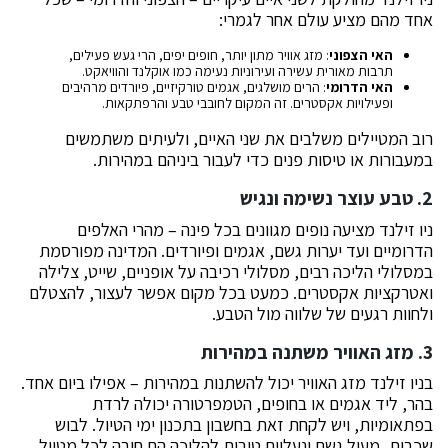
אחד מהם מציע עולם אחר לגמרי:
האי הצפוני
: מזג אוויר מתון יותר, חופים יפים, הרי געש פעילים,
תרבות מאורית עשירה ועירוניות נעימה כמו אוקלנד והוויאקט.
האי הדרומי
: הרים מושלגים, אגמים טורקיזיים, פיורדים מרהיבים
ופעילויות אקסטרים. זה המקום לחובבי טבע והרפתקאות.
רוב המטיילים משלבים את שני האיים, ולעיתים משתמשים
במעבורות או טיסות פנים כדי לעבור ביניהם במהירות.
2. טבע עוצר נשימה ונגיש
ניו זילנד מציעה נופים מגוונים בכל פינה – מהרי האלפים
הדרומיים ועד יערות גשם, אגמים ופיורדים. המדינה מפורסמת
במסלולי הליכה רבים, מסלולי רכיבה על אופניים, שייט, צלילה
ואטרקציות אקסטרים. כמעט בכל מקום אפשר לעצור, להצטלם
ולחוות רגעים של שלווה מול הטבע.
3. מזג האוויר משתנה במהירות
בניו זילנד מזג האוויר יכול להשתנות במהירות – אפילו ביום אחד.
בהר, ליד אגמים או בחופים, הטמפרטורה יכולה לרדת
בפתאומיות, ויש לקחת זאת בחשבון בתכנון ימי הטיול. לבוש
שכבות, מעיל גשם ונעליים טובות להליכה הם חובה לכל מטייל.