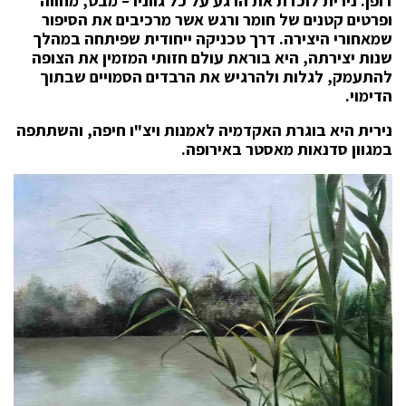
דופן. נירית לוכדת את הרגע על כל גווניו – מבט, מחווה
ופרטים קטנים של חומר ורגש אשר מרכיבים את הסיפור
שמאחורי היצירה. דרך טכניקה ייחודית שפיתחה במהלך
שנות יצירתה, היא בוראת עולם חזותי המזמין את הצופה
להתעמק, לגלות ולהרגיש את הרבדים הסמויים שבתוך
הדימוי
.
נירית היא בוגרת האקדמיה לאמנות ויצ"ו חיפה, והשתתפה
במגוון סדנאות מאסטר באירופה.