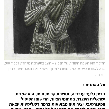
הריקוד הוא השפה הסודית של הנפש – הוצג בתערוכה מיוחדת לכבוד 200
שנה לאגודת הציירים המלכותית בלונדון ב Mall Galleries. מאת: נירית
עובדיה
על האמנית :
נירית גלעד עובדיה, תושבת קריית חיים, היא אמנית
ישראלית היוצרת בתחומי הציור, הרישום והפיסול
הפיגורטיבי. יצירותיה מבוטאות ברמה ריאליסטית יוצאת