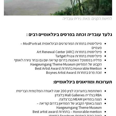
לחישת הקנים. מאת: נירית עובדיה
גלעד עובדיה זכתה בפרסים בינלאומיים רבים :
פיינליסטית בתחרות הפורטרטים הבינלאומית ModPortrait –
פעמיים
פיינליסטית בתחרות Art Renewal Center (ARC)
פיינליסטית בתחרות Tartget Prize
מדליה בפסטיבל האמנות בדרום קוריאה שם גם נבחר ציורה לאוסף
הקבוע של המוזיאון Haegeumgang Theme Museum
Honorable Mention בתחרות Best Artist Award
זוכת פרס בתחרות Boynes Artist Award
תערוכות ומוזיאונים בינלאומיים
:
השתתפות בתערוכה לציון 200 שנה לאגודה המלכותית הבריטית
RBA בגלריה Mall Galleries בלונדון
הצגה במוזיאון MEAM בברצלונה.
הצגה באוסף הקבוע של המוזיאון בדרום קוריאה –
Haegeumgang Theme Museum
Honorable mention – בתחרות Best artist award
הצגה ביריד האמנות Spectrum במיאמי.