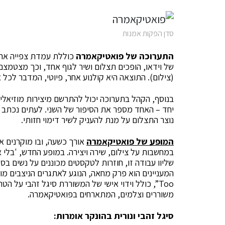
סדן הפקות אמנות
התערוכה של פואטיקאמרה
כוללת עמדת צפייה אחת
של וידאו, הופכים תצלום ושיר לגוף אחד, וכך מצטמצם
(צילום). התוצאה היא קולנוע אחר, פיוטי, המדבר לכל א
בנוסף, הקהל בתערוכה יכול להתרשם מיצירות מוזיאליו
יחד – האחד מספר את הסיפור של השני. לעתים נכתב הש
נוצר התצלום על מנת להעניק לשיר דימוי חזותי.
המופע של פואטיקאמרה
אורך כשעה, ובו מוקרנים א
במחשבות על צילום, שירה ויצירה. במופע החדש, 'בלי 
שליוו עבודה זו, חוזרות לטקסטים מכוננים על נשים ב
Too”, כולל וידוי אישי של המשוררת סיגל זהבי על ה
משוררים וצלמים, המתארחים בפואטיקאמרה.
סיגל זהבי ונורית בהונקר אומרות: