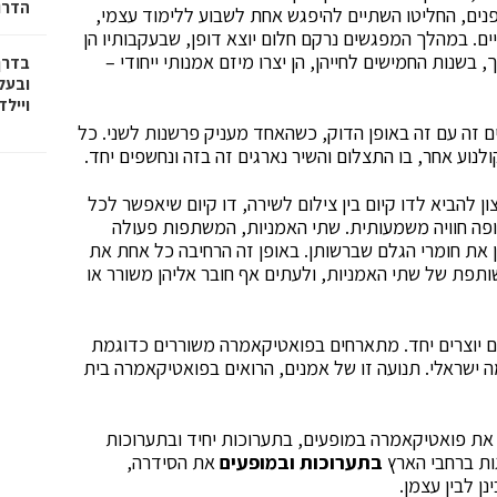
הדרו
נים, החליטו השתיים להיפגש אחת לשבוע ללימוד עצמי,
יים. במהלך המפגשים נרקם חלום יוצא דופן, שבעקבותיו הן
בשנות החמישים לחייהן, הן יצרו מיזם אמנותי ייחודי –
בדרך
ובעל
וייל
 זה עם זה באופן הדוק, כשהאחד מעניק פרשנות לשני. כל
ולנוע אחר, בו התצלום והשיר נארגים זה בזה ונחשפים יחד.
ן להביא לדו קיום בין צילום לשירה, דו קיום שיאפשר לכל
ופה חוויה משמעותית. שתי האמניות, המשתפות פעולה
 את חומרי הגלם שברשותן. באופן זה הרחיבה כל אחת את
תפת של שתי האמניות, ולעתים אף חובר אליהן משורר או
ם יוצרים יחד. מתארחים בפואטיקאמרה משוררים כדוגמת
מה ישראלי. תנועה זו של אמנים, הרואים בפואטיקאמרה בית
את פואטיקאמרה במופעים, בתערוכות יחיד ובתערוכות
גות ברחבי הארץ
בתערוכות ובמופעים
את הסידרה,
ן לבין עצמן.