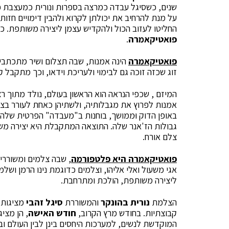
שנים, כשסיגל עבדה כמרצה בספרות ונורית כמעצבת פ
על מנת להרחיב את יכולתן לקרוא ולהבין דימויים חזות
החליטו לעזוב הכול ולהקדיש עצמן ליצירה משותפת. כך, 
פואטיקאמרה
.
פואטיקאמרה
הינה אמנות, שבה תצלום ושיר מתכתבים
זוג שכזה זוכה גם לבימוי ולעריכת וידאו, וכך מתקבל ק
המיזם , שכפי הנראה הוא הראשון בעולם, נולד מתוך רצו
אמנות לפרוץ את מגבלותיה, ולשתיהן כאחת לעורר בצ
באופן הדוק וּממושך, בוחנות ב"מעבדה" הפרטית שלהן
גבולות הז'אנר שלה. התוצאה המתקבלת היא יצירה משו
צלם אורח.
פואטיקאמרה היא פלטפורמה
, שבה צלמים ומשוררי
אגי משעול ואלי אליהו, וצלמים כדוגמת נינו הרמן ושל
ליצירה משותפת, הולכת ומתרחבת.
הצלמת
נורית בהונקר
והמשוררת
סיגל זהבי
מציגות 
קבוצתיות. בחודש מרץ הקרוב,
חודש האישה
, הן מצי
המוקדשת לנשים, למערכות היחסים בינן לבין העולם ובינ