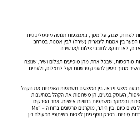
 לפחות, שבה, על מסך, באמצעות תנועה מינימליסטית
 הפער בין אמנות לינארית (שירה) לבין אמנות במרחב
דם, לאו דווקא לחובבי צילום ו/או שירה.
ת מודפסות, שבכל אחת מהן מופיעים תצלום ושיר, שנוצרו
יר מתוך ניסיון להעניק פרשנות וקול לתצלום, ולעתים
רבעה מיצגי וידאו. בין המיצגים משתפות האמניות את הקהל
איפּור', העוסק בנשים, הן משתפות את הקהל במחשבות
ספרות ובמחקר ומשתפות בחוויות אישיות. אחד הפרקים
המעניינים הוא פרק מחאה, הנוגע לאתגרים הניצבים מול נשים כיום. בין היתר, מוקרנים סרטונים ברוח ה – “Me
טרדות מיניות. בפרק נוסף ניתן לצפות בשיתופי הפעולה בין