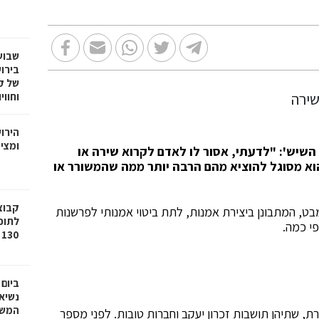
שבוע
בירו
של ק
וחווי
הירו
ומציע
 השיש': "לדעתי, אסור לו לאדם לקרוא שירה או
הוא מסוגל להוציא מהם הרבה יותר ממה שהמשורר או
בט, המתבונן ביצירת אמנות, לתת ביטוי אמנותי לפרשנות
לתוכ
י כמה.
130 יח"ד בשכונת גילה בירושלים
ביום
נשיא
המשי
, שתיהן תושבות זכרון יעקב וחברות טובות. לפני מספר