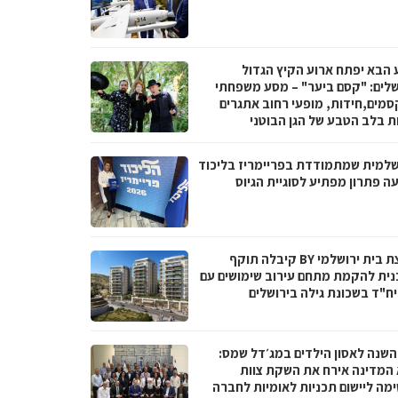
 הבא יפתח ארוע הקיץ הגדול
שלים: "קסם ביער" – מסע משפחתי
סמים,חידות, מופעי רחוב אתגרים
ות בלב הטבע של הגן הבוטני
שלמית שמתמודדת בפריימריז בליכוד
ה פתרון מפתיע לסוגיית הגיוס
קבוצת בית ירושלמי BY קיבלה תוקף
נית להקמת מתחם עירוב שימושים עם
 השנה לאסון הילדים במג׳דל שמס:
 המדינה אירח את השקת צוות
מה ליישום תכניות לאומיות לחברה