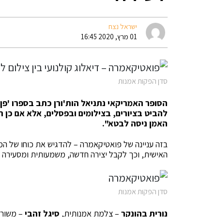
ישראל נצח
01 מרץ, 2020 16:45
סדן הפקות אמנות
הסופר האמריקאי נתניאל הות'ורן כתב בספרו 'פן
להביט בציורים, בצילומים ובפסלים, אלא אם כן 
האמן ניסה לבטא".
בזה עניינה של פואטיקאמרה – להדגיש את כוחו של המ
האישית, וכך לקבל יצירה חדשה, משמעותית ומסעירה פ
סדן הפקות אמנות
נורית בהונקר
– צלמת אמנותית,
סיגל זהבי
– משוררת