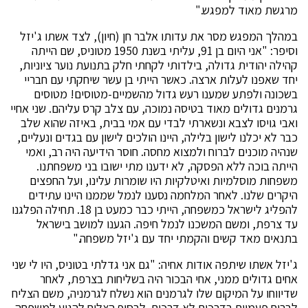
מרגשת מאוד למפגש."
במהלך המפגש מסר את עדותו אלבר חן (חיון), לצד אשתו ג'יזל
וסיפר: "אני היום בן 91, עליתי בשנת 1950 מטוניס, שם הייתה
קהילה יהודית גדולה, בילדותי לקחתי חלק בתנועת נוער ציוניות,
יחד שאפנו לעלות ארצה. כאשר הייתי בן עשר שיחקתי עם חבריי
בשכונה ולפתע שמענו רעש גדול מהשמיים-מטוסים! מטוסים
גרמנים גדולים מאוד בטיסה נמוכה, עם צלב קרס עליהם. שני אחיי
ואבי גויסו לצבא ונשארתי לבדי עם אמי בבית, באיזה שהוא שלב
כבר לא יכלנו לישון בלילה, היינו הולכים לישון עם בגדים ונעליים,
שנהיה מוכנים לברוח ולמצוא מחסה. חוסר הידיעה היה רב, ואמי
הייתה בוכה ללא הפסקה, לא ידענו מתי ישובו בני משפחתנו.
משפחות מוסלמיות ואיטלקיות היו שומרות עלינו, ועל החפצים
היקרים שלנו. לאחר המלחמה נסענו לנמל שממנו היינו עתידים
להפליג לישראל כמשפחה, הייתי כבר כמעט בן 18. תחילה הפלגנו
עד צרפת, ומשם המשכנו לנמל חיפה. הגענו למושב בישראל
בתנאים מאד קשים והקמתי יחד עם ג'יזל משפחה."
ג'יזל אשתו שיתפה אודות אחיה: "גם אני גדלתי בטוניס, היו לי שני
אחים גדולים ממני, אחי הבכור היה בשליחות בצרפת, לאחר
שדיווחו על המיקום שלו לגרמנים הוא נשלח לגרמניה, משם הצליח
לברוח פעמיים בדרכים לא דרכים. לבסוף הצליח להגיע למשפחה