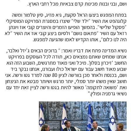
ושם, ובני ובנות מכינות קדם צבאיות מכל רחבי הארץ.
בפתח המפגש ביצעו הראל סקעת, גיא מזיג, סיון טלמור ומשה
קלוגהפט את השיר ״ילד שלי״ שיצרו במסגרת הפרויקט המוסיקלי
״פסקול שלישי״. בהמשך הופיעו הזמרים והיוצרים קובי אוז ויונתן
רזאל עם השיר ״פתאום נושם״ ולסיום ביצע קובי אוז את השיר ״לא
היה לנו כלום״, אותו הקדיש לאמו שהגיעה למפגש.
נשיא המדינה פתח את דבריו ואמר: ״ ברוכים הבאים ג'יזל ואלבר,
אנחנו שמחים שאתם נמצאים כאן, תודה לכל העוסקים בפרויקט
החשוב 'זיכרון בסלון'. מיכל ואני מאוד מתרגשים, השבוע הזה הוא
שבוע מאוד חשוב עבור עם ישראל כולו ועבורנו, אנחנו נבקר ביד
ושם, בכנסת ולאחר מכן בוורשה לציון 80 שנה למרד גטו ורשה. אני
חושב שאין משהו יותר סמלי, יותר מרגש ושיותר מבטא את הניצחון
ואת 'משואה לתקומה' מאשר להיות בגטו ורשה לציין זאת יחד עם
נשיאי גרמניה ופולין."