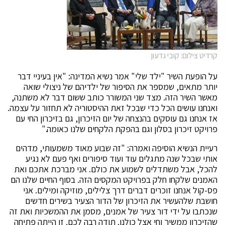
קרדיט צילום: קובי גדעון
על הופעת השיר "ילד שלי" אמר נשיא המדינה: "אין בעיניי דבר
יותר מתאים, שמספר את הסיפור של ילדיהם של ניצולי שואה
מאשר השיר הזה. מצד שני המשורר כותב ששום דבר לא משתנה,
ואנחנו עושים הכל כדי שבכל זאת ההיסטוריה לא תחזור על עצמה.
אז אנחנו גם עוסקים בהנצחה של יום הזיכרון, גם בזיכרון החי עם
פרויקט זיכרון בסלון וגם בהפקת הלקחים שלנו כאומה."
רעיית הנשיא הוסיפה ואמרה: "זה שבוע מאוד משמעותי, מדהים
אותי שבכל שנה מתגלים עוד ועוד סיפורים ואף פעם לא נגיע
להכל, אבל משתדלים לשמוע את כולם. אני מברכת אתכם ואת
האמנים שלקחו חלק בפרויקט המקסים הזה. בסוף החיים שלנו הם
פס-קול אנחנו זוכרים דברים דרך צלילים, מוזיקה ומילים. אני
חושבת שלהעשיר את הזיכרון של הדור הצעיר בשירים חדשים
שנכתבו על ידי דור צעיר של אמנים, מסמן את ההמשכיות ואת זה
שהזיכרון ממשיך וחי אצל כולנו. תודה רבה לכם. זו הייתה פתיחה