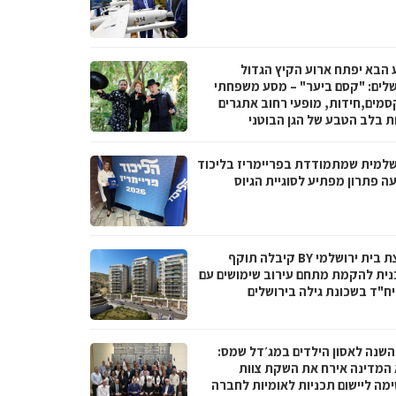
 הבא יפתח ארוע הקיץ הגדול
שלים: "קסם ביער" – מסע משפחתי
סמים,חידות, מופעי רחוב אתגרים
ות בלב הטבע של הגן הבוטני
שלמית שמתמודדת בפריימריז בליכוד
ה פתרון מפתיע לסוגיית הגיוס
קבוצת בית ירושלמי BY קיבלה תוקף
נית להקמת מתחם עירוב שימושים עם
 השנה לאסון הילדים במג׳דל שמס:
 המדינה אירח את השקת צוות
מה ליישום תכניות לאומיות לחברה