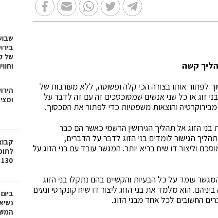
שבוע
בירו
של ק
הליך קשה
וחווי
 לפתור אותו בצורה הכי קלה ופשוטה, ללא מעורבות של
הירו
ני זוג או כל שני אנשים שמסוכסכים זה עם זה לדבר על
ומציע
ע מבירוקרטיה והוצאות משפטיות כדי לפתור את הסכסוך.
בני הזוג אל תהליך הגירושין הרשמי כאשר הם כבר
הליך הגישור לומדים בני הזוג לדבר על הדברים,
ם וליצור דו שיח בריא יותר. המגשר עובד עם בני הזוג על
לתוכ
130 יח"ד בשכונת גילה בירושלים
גשר עומד על כל הבעיות והקשיים בהם נתקלו בני הזוג
יהם. הוא מלמד את בני הזוג ליצור דו שיח קונקרטי ונעים
ביום
ים החשובים לכל אחד מבני הזוג.
נשיא
המשי