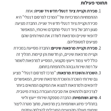
תחומי פעילות
מכירת וקניית ציוד דנטלי חדש ויד שנייה
:
אחת
ההתמחויות המרכזיות של "המרכז לפרסום דנטלי" היא
מכירת וקניית ציוד דנטלי חדש ויד שנייה. החברה מציעה
מגוון רחב של ציוד דנטלי מתקדם ואיכותי, המאפשר
לרופאי שיניים ומרפאות לשדרג את השירותים שהם
מציעים למטופליהם.
מכירת וקניית מרפאות שיניים
:
החברה מסייעת במכירת
וקניית מרפאות שיניים, הן חדשות והן קיימות. תהליך זה
כולל ליווי צמוד וייעוץ מקצועי, המסייע למרפאות לשמור
על רמת שירות גבוהה ולהתפתח בתחום.
השכרה והשכרת מרפאות
:
"מרכז לפרסום דנטלי" מציע
גם שירותי השכרה והשכרת מרפאות שיניים, המאפשרים
לרופאים ולמרפאות למצוא את המיקום המתאים ביותר
לצרכיהם ולהתאים את סביבת העבודה בצורה מיטבית.
מיזוג ושותפויות
:
החברה מספקת שירותי ייעוץ וליווי
בתהליכי מיזוג ושותפויות בין מרפאות, מתוך מטרה ליצור
שיתופי פעולה מקצועיים המובילים להצלחה עסקית