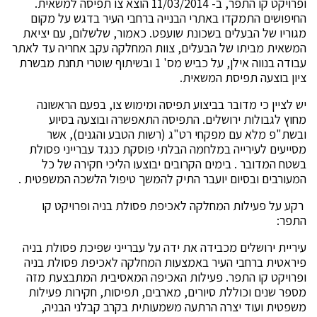
ופרויקט קו התפר, ב- 11/03/2014 הוצא צו תפיסה למשאית.
החיפושים התמקדו באתרי הבנייה ברחבי העיר בדגש על מקום
מגוריו של הבעלים בשכונת שועפט. כאמור, שלשלום, עם יציאת
המשאית מביתו של הבעלים, צוות המחלקה עקב אחריה עד לאתר
עבודה בנווה אילן, על כביש מס' 1 ובשיתוף שוטרי תחנת מבשרת
ציון בוצעה תפיסת המשאית.
יש לציין כי מדובר בביצוע תפיסה ומימוש צו, בפעם הראשונה
מחוץ לגבולות ירושלים. התפיסה התאפשרה ובוצעה בסיוע
ובשת"פ מלא עם מפקחי רט"ג (רשות הטבע והגנים), אשר
מסייעים לעירייה במלחמה הבלתי פוסקת כנגד עברייני פסולת
בשטח המדובר . בימים הקרובים יבוצעו הליכי חקירה של כל
המעורבים ובסיום יועבר התיק להמשך טיפול הלשכה המשפטית .
רקע על פעילות המחלקה לאכיפת פסולת בניה ופרויקט קו
התפר:
עיריית ירושלים מכבידה את ידה על עברייני שפיכת פסולת בניה
פיראטית ברחבי העיר באמצעות המחלקה לאכיפת פסולת בניה
ופרויקט קו התפר. פעילות האכיפה המאסיבית המתבצעת מזה
מספר שנים וכוללת סיורים, מארבים, תפיסות, חקירות פעילות
משפטית ועוד יצרה הרתעה משמעותית בקרב קבלני הבניה,