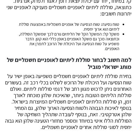
קל במיוחד, יחד עם יכולת יוצאת דופן לאגור ולפרוק אנרגיות.
כתוצאה, סוללת ליתיום לאופניים חשמליים מעניקה לאופניים שני
יתרונות חשובים:
טווח נסיעה
:
טווח הנסיעה של אופניים חשמליות באמצעות סוללת
ליתיום הוא ארוך יחסית.
משקל קל
:
המשקל הקל של הליתיום גורם לכך שמשקל הסוללה,
וכתוצאה מכך גם משקל האופניים באופן כללי הוא קטן. הדבר
משפיע על טווח הנסיעה ועל היכולת של הרוכב לתמרן את
האופניים.
למה חשוב לבחור סוללת ליתיום לאופניים חשמליים של
מותג ישראלי מוביל
בחירת סוללת ליתיום לאופניים חשמליים משפיעה באופן ישיר על
טווח הנסיעה ועל היכולת של הרוכש לשלוט בכלי רכב זה. בעשורים
האחרונים ניתן לרכוש מגוון רחב של דגמי סוללות ליתיום. ואולם
סוללות הליתיום הטובות ביותר, שהאיכות שלהן מוכחת לאורך
זמן, הן סוללות הליתיום לאופניים חשמליים המיוצרות בישראל.
בנוסף לאיכות הגבוהה ולטווח הנסיעה הארוך שלהן, גם המחיר
שלהן אטרקטיבי. זאת, בנוסף לעובדה שתהליך השחיקה של
הסוללות הללו איטי במיוחד ומספר מחזורי הטעינה שלהן הוא גבוה
יחסית לסוגי סוללות אחרים לאופניים חשמליים.