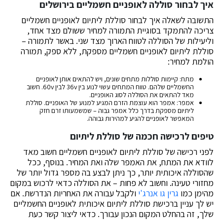
איך לבחור סוללה לאופניים חשמליים בירושלים
התשובה לשאלה איך לבחור סוללת ליתיום לאופניים חשמליים
צריכה להתמקד בסוגיית התמורה למחיר ששולם מצד אחד,
וליעילות של הסוללה לטווח הארוך מצד שני. באשר לתמורה –
סוללת ליתיום לאופניים חשמליים מספקת, ללא ספק, תמורה
הולמת למחיר:
מתח: קיימות סוללות מתחים שונים, ויש להתאים אותן לאופניים
החשמליים שלהם. טווח המתחים עשוי לנוע בין 36v לבין 60v. חשוב
מאד להתאים את הסוללה לסוג האופניים.
אמפר: אמפר הוא עוצמת הזרם המגיע למנוע של האופניים. סוללת
ליתיום מספקת בדרך כלל אמפר גבוה – שמשמעותו זרם חזק
המאפשר לאופניים להגיע למהירות גבוהה.
טיפים לרכישה חכמה של סוללת ליתיום
לפני רכישה של סוללת ליתיום לאופניים חשמליים חשוב מאד
לוודא את המתח, את האמפר שלה ואת המחיר. בנוסף, ככל
שהסוללה איכותית יותר, כך ניתן לבצע בה מספר גדול יותר של
מחזורי טעינה. וחשוב לא פחות – את הסוללה כדאי לרכוש במקום
מהימן כמו
גרין גו אנרג'י
ולקבל עבורה את האחריות הנדרשת. אם
יש לך עניין ברכישת סוללת ליתיום איכותית לאופניים החשמליים
שלך, זה בהחלט המקום הנכון עבורך. כדאי ליצור קשר כעת