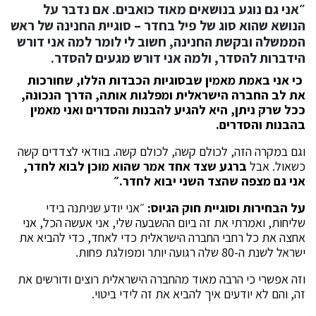
״אני גם נוגע בנושאים מאוד כואבים. אם נדבר על
הנושא שהוא סוג של פיל בחדר –
סוגיית החנינה של ראש
הממשלה ובקשת החנינה, חשוב לי לומר למה אני דורש
הידברות להסדר, ולמה אני דורש מגעים להסדר.
כי אני באמת מאמין שבסוגיות הכבדות הללו, שחורכות
את לב החברה הישראלית ומפלגות אותה, הדרך הנכונה,
ככל שרק ניתן, היא להגיע להבנות והסדרים ואני מאמין
בהבנות והסדרים.
וגם במקרה הזה, לכולם קשה, לכולם קשה. בוודאי לצדדים קשה
כשאול. אבל
ברגע שצד אחד אמר שהוא מוכן לבוא לחדר,
אני גם מצפה שהצד השני יבוא לחדר.״
על הבחירות וסוגיית חוק הגיוס:
״אני יודע שניתנה בידי
שליחות, ואמרתי את זה ביום ההשבעה שלי, אני אעשה הכל, אני
אחצה את כל רחבי החברה הישראלית כדי לאחד, כדי להביא את
ישראל לשנת ה-80 שלה רגועה יותר ומפולגת פחות.
וזה אפשרי כי הרבה מאוד מהחברה הישראלית רוצים ודורשים את
זה, והם לא יודעים איך להביא את זה לידי ביטוי.