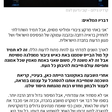
קרדיט צילום – קובי גדעון לעמ
דבריו המלאים:
״אני באתי מרקע ציבורי ופוליטי מסוים, אבל תמיד השתדלתי
להחזיק בראייה רחבה ובהבנה עמוקה של הפסיפס הישראלי ושל
מגוון הדעות בחברה הישראלית.
לאורך השנים למדתי גם להיות פתוח לדעות הללו.
זה לא תמיד
קל מול הבייס שממנו באת כאיש ציבור ממפלגה מסוימת
אבל זה לא משנה לי, משום שאני באמת מאמין שכל אמונה
ותפיסת עולם חייבות להיבחן כל העת.
אחרי השבעה באוקטובר הייתה כאן, בעיניי, קריאת
השכמה שמחייבת אותנו להסתכל על עצמנו במראה,
לעצור ולבחון מחדש רבות מהנחות היסוד שלנו.
אני לא מסתיר את עמדותיי, אבל הסיפור גדול ורחב הרבה יותר.
בסופו של דבר אני דמוקרט מושבע בהכרה, וככזה אני מכבד את
דעתו של האחר, ומוכן כפי שאמרו מנהיגים גדולים בדמוקרטיות
להיאבק למען זכותו של האחר להשמיע את דעתו, כל עוד היא