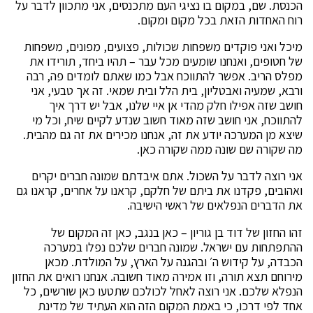
הכנסת. שם, במקום בו נציגי העם מתכנסים, אני מתכוון לדבר על
רוח האחדות הזאת בכל מקום ומקום.
מיכל ואני פוקדים משפחות שכולות, פצועים, מפונים, משפחות
של חטופים, ואנחנו שומעים מכל עבר – תהיו ביחד, תורידו את
מפלס הריב. אפשר להתווכח אבל כמו שאתם לומדים פה, רבה
ורבא, שמעיה ואבטליון, בית הלל ובית שמאי. זה אך טבעי, אני
חושב שזה אפילו חלק מהדי אן איי שלנו, אבל יש דרך איך
להתווכח, אני חושב שזה מאוד חשוב שנדע לקיים שיח, וכל מי
שיצא מן המערכה יודע את זה, אנחנו מכירים את זה גם מהבית.
מה שקורה שם שונה ממה שקורה כאן.
אני רוצה לדבר על השכול. אתם איבדתם שמונה חברים יקרים
ואהובים, פקדנו את ביתם של חלקם, קראנו על אחרים, קראנו גם
את הדברים הנפלאים של ראשי הישיבה.
זהו החזון של דוד בן גוריון – כאן בנגב, כאן זה המקום של
ההתפתחות עם ישראל. שמונה חברים שלכם נפלו במערכה
הכבדה, על קידוש ה׳ ובהגנה על הארץ, על המולדת. מכאן
מירוחם תצא תורה, וזו אמירה מאוד חשובה. אנחנו רואים את החזון
הנפלא שלכם. אני רוצה לאחל לכולכם שתטעו כאן שורשים, כל
אחד לפי דרכו, כי באמת המקום הזה הוא העתיד של מדינת