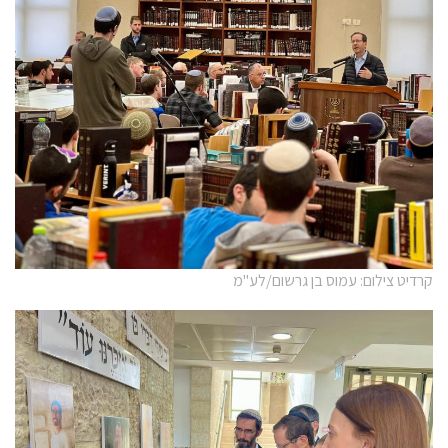
קרדיט צילום: עמוס בן גרשום/לע"מ