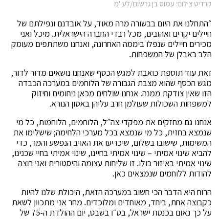
קרדיט צילום: עמוס בן גרשום/לע"מ
״התחלנו את היום בבשורה מרה מאוד, על אובדנם ונפילתם של
חיילים יקרים ואהובים, מכל רבדי החברה הישראלית. מיכל ואני
מכירים חיילים שנפלו ביממה האחרונה, ואנחנו משתתפים מעומק
הלב באבלן של המשפחות.
זאת עוד תוספת כואבת למגש הכסף שאנחנו נושאים מדור לדור,
מגש הכסף שהוא מצבת הגבורה של הלוחמים במערכה הכבדה
הזו שאין צודקת ממנה. אנחנו שולחים מכאן ניחומים וחיזוק
למשפחות השכולות שעולמן חרב עליהן באסון הנורא.
אנחנו גם מחזקים את מפקדי צה״ל, הלוחמים, הלוחמות, כל מי
שנמצא בחזית, כל מי שנמצא בכל מערכי הלחימה; שישלימו את
המשימות, שישובו בשלום, שיכריעו את האויב הנפשע והמר, כדי
להביא שינוי אמיתי – שינוי אמיתי בחיינו, שינוי אמיתי בחיי שכנינו,
שינוי אמיתי באיזור כולו. זו שליחות עצומה והיסטורית ואני רוצה
להודות ללוחמים שנמצאים כאן.
הרוח היא הדבר הכי חשוב במערכה הזאת, היכולת שלנו להיות
כקבוצה אחת, ביחד, מאוחדים ומלוכדים. מחר אני מתכוון לשאת
על כך נאום בכנסת ישראל, בט״ו בשבט, יום ההולדת ה-75 של