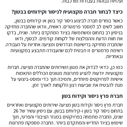
ועלויות גבוהות בעבודות מורכבות.
כיצד לבחור חברה מקצועית לניסור וקידוחים בבטון?
כאשר בוחרים חברה לביצוע ניסור קיר בטון או קידוחים בבטון,
חשוב לשים לב למספר פרמטרים. ראשית, וודאו שהחברה מחזיקה
בניסיון רב בתחום ומשתמשת בציוד המתקדם ביותר. שנית, בדקו
את חוות הדעת וההמלצות של לקוחות קודמים. לבסוף, ודאו
שהחברה מחזיקה ברישיונות הנדרשים ומציעה אחריות על העבודה.
רשימת פרמטרים זו תבטיח לכם שהעבודה תתבצע במקצועיות
ובאחריות.
כמו כן, כדאי לבדוק את מגוון השירותים שהחברה מציעה. חברות
מקצועיות יודעות להציע פתרונות מגוונים הכוללים התאמות
אישיות לפרויקטים מיוחדים, ותמיכה תוך כדי ופוסט-ביצועי על
מנת להבטיח את שביעות רצון הלקוחות לאורך זמן.
חברת פרץ ניסור וקידוח בטון
חברת פרץ ניסור וקידוח בטון מציעה שירותים מקצועיים ואחראיים
בתחום ניסור קיר בטון ו-קידוחים בבטון. עם ניסיון עשיר של 26
שנים, החברה מתמחה בפרויקטים במגזר הציבורי והפרטי, תוך
שימוש בציוד החדיש והמתקדם ביותר. החברה מספקת פתרונות