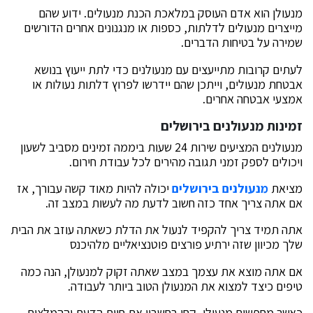
מנעולן הוא אדם העוסק במלאכת הכנת מנעולים. ידוע שהם
מייצרים מנעולים לדלתות, כספות או מנגנונים אחרים הדורשים
שמירה על בטיחות הדברים.
לעתים קרובות מתייעצים עם מנעולנים כדי לתת ייעוץ בנושא
אבטחת מנעולים, וייתכן שהם יידרשו לפרוץ דלתות נעולות או
אמצעי אבטחה אחרים.
זמינות מנעולנים בירושלים
מנעולנים המציעים שירות 24 שעות ביממה זמינים מסביב לשעון
ויכולים לספק זמני תגובה מהירים לכל עבודת חירום.
מציאת
מנעולנים בירושלים
יכולה להיות מאוד קשה עבורך, אז
אם אתה צריך אחד כזה חשוב לדעת מה לעשות במצב זה.
אתה תמיד צריך להקפיד לנעול את הדלת כשאתה עוזב את הבית
שלך מכיוון שזה ירתיע פורצים פוטנציאליים מלהיכנס
אם אתה מוצא את עצמך במצב שאתה זקוק למנעולן, הנה כמה
טיפים כיצד למצוא את המנעולן הטוב ביותר לעבודה.
כאשר מחפשים מנעולן, קחו בחשבון את חוות הדעת וההמלצות