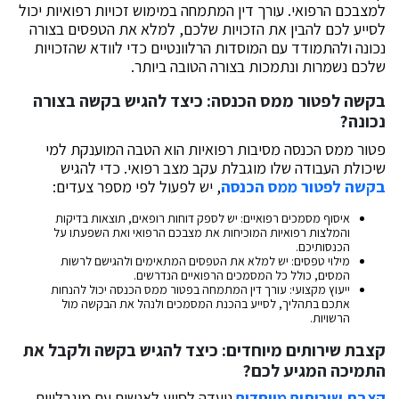
למצבכם הרפואי. עורך דין המתמחה במימוש זכויות רפואיות יכול
לסייע לכם להבין את הזכויות שלכם, למלא את הטפסים בצורה
נכונה ולהתמודד עם המוסדות הרלוונטיים כדי לוודא שהזכויות
שלכם נשמרות ונתמכות בצורה הטובה ביותר.
בקשה לפטור ממס הכנסה: כיצד להגיש בקשה בצורה
נכונה?
פטור ממס הכנסה מסיבות רפואיות הוא הטבה המוענקת למי
שיכולת העבודה שלו מוגבלת עקב מצב רפואי. כדי להגיש
בקשה לפטור ממס הכנסה
, יש לפעול לפי מספר צעדים:
איסוף מסמכים רפואיים: יש לספק דוחות רופאים, תוצאות בדיקות
והמלצות רפואיות המוכיחות את מצבכם הרפואי ואת השפעתו על
הכנסותיכם.
מילוי טפסים: יש למלא את הטפסים המתאימים ולהגישם לרשות
המסים, כולל כל המסמכים הרפואיים הנדרשים.
ייעוץ מקצועי: עורך דין המתמחה בפטור ממס הכנסה יכול להנחות
אתכם בתהליך, לסייע בהכנת המסמכים ולנהל את הבקשה מול
הרשויות.
קצבת שירותים מיוחדים: כיצד להגיש בקשה ולקבל את
התמיכה המגיע לכם?
קצבת שירותים מיוחדים
נועדה לסייע לאנשים עם מוגבלויות