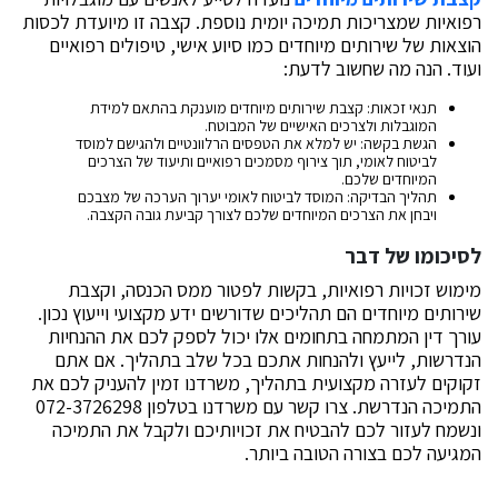
רפואיות שמצריכות תמיכה יומית נוספת. קצבה זו מיועדת לכסות
הוצאות של שירותים מיוחדים כמו סיוע אישי, טיפולים רפואיים
ועוד. הנה מה שחשוב לדעת:
תנאי זכאות: קצבת שירותים מיוחדים מוענקת בהתאם למידת
המוגבלות ולצרכים האישיים של המבוטח.
הגשת בקשה: יש למלא את הטפסים הרלוונטיים ולהגישם למוסד
לביטוח לאומי, תוך צירוף מסמכים רפואיים ותיעוד של הצרכים
המיוחדים שלכם.
תהליך הבדיקה: המוסד לביטוח לאומי יערוך הערכה של מצבכם
ויבחן את הצרכים המיוחדים שלכם לצורך קביעת גובה הקצבה.
לסיכומו של דבר
מימוש זכויות רפואיות, בקשות לפטור ממס הכנסה, וקצבת
שירותים מיוחדים הם תהליכים שדורשים ידע מקצועי וייעוץ נכון.
עורך דין המתמחה בתחומים אלו יכול לספק לכם את ההנחיות
הנדרשות, לייעץ ולהנחות אתכם בכל שלב בתהליך. אם אתם
זקוקים לעזרה מקצועית בתהליך, משרדנו זמין להעניק לכם את
התמיכה הנדרשת. צרו קשר עם משרדנו בטלפון 072-3726298
ונשמח לעזור לכם להבטיח את זכויותיכם ולקבל את התמיכה
המגיעה לכם בצורה הטובה ביותר.