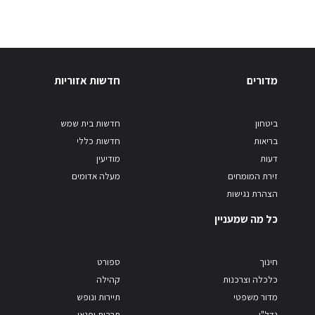
מדורים
חדשות אזוריות
ביטחון
חדשות בית שמש
בריאות
חדשות כללי
דעות
מודיעין
זירת המומחים
מעלה אדומים
הצהרת נגישות
כל מה שמעניין
חינוך
ספורט
כלכלה וצרכנות
קהילה
מדור משפטי
תיירות ונופש
נדל"ן
תרבות ופנאי