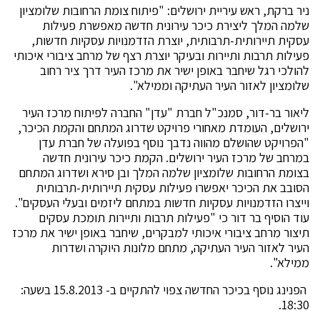
ניר ברקת, ראש עיריית ירושלים: "פיתוח צומת הרחובות שלומציון
שלמה המלך ליצירת כיכר עירונית חדשה מאפשרת פעילות
עסקית תיירותית-תרבותית, יוצרת הזדמנויות עסקיות חדשות,
פעילות תרבות ותיירות ובעיקר יוצרת רצף של מרחב ציבורי איכותי
להולכי רגל שיחבר באופן ישיר את מרכז העיר דרך ציר רחוב
שלומציון לאזור העיר העתיקה וממילא".
ליאור בר-דור, סמנכ"ל חברת "עדן" החברה לפיתוח מרכז העיר
ירושלים, העומדת מאחורי פרויקט שדרוג המתחם והקמת הכיכר,
"הפרויקט שהושלם מהווה נדבך נוסף בפועלה של חברת עדן
במרחב של מרכז העיר ירושלים. הקמת כיכר עירונית חדשה
בצומת הרחובות שלומציון שלמה המלך ובן סירא ושדרוג המתחם
הסובב את הכיכר יאפשרו פעילות עסקית תיירותית-תרבותית
וייצרו הזדמנויות עסקיות חדשות במתחם ליזמים ובעלי העסקים".
עוד הוסיף בר דור כי "פעילות תרבות ותיירות תומכת עסקים
תיצור מרחב ציבורי איכותי למבקרים, שיחבר באופן ישיר את מרכז
העיר לאזור העיר העתיקה, מתחם מלונות היוקרה ושדרות
ממילא".
הפנינג נוסף בכיכר החדשה צפוי להתקיים ב- 15.8.2013 בשעה:
18:30.