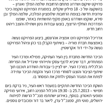
פרויקט שיקום ושדרוג מתחם הרחובות שלמה המלך ואגרון –
בהשקעה של כ- 18 מיליון שקלים. במסגרת הפרויקט הוקמה כיכר
עירונית חדשה בצומת הרחובות שלומציון המלכה, שלמה המלך ובן
סירא, שוקמו ושודרגו באופן מקיף התשתיות באזור, שופצו
המדרכות הוחלף הריצוף, בוצעו עבודות גינון ושתילה והוצב ריהוט
רחוב חדש.
אדריכל הפרויקט הינו אמציה אהרונסון, ביצוע הפרויקט נעשה
באמצעות חברת מוריה – בשיתוף הקבלן בני כהן וניהול הפרויקט
נעשה על-ידי דוד אקרשטיין.
הכיכר החדשה מחברת בין העיר העתיקה, ממילא ומרכז העיר
המתחדש, דבר שיביא לרצף עסקי ותיירותי שיגדיל את הפריחה
הכלכלית במרכז העיר. יש לציין כי עבודות השדרוג תוכננו תוך
שיתוף הציבור והוצגו לסוחרי מרכז העיר והקמת הכיכר עתידה
לפתח את המגזר העסקי ולחזק את המסחר בו.
השקת הכיכר החדשה תתקיים במעמד ראש-העיר, ניר ברקת ביום
חמישי – 25.7.2013 ב- 19:30 ותכלול הפנינג רחוב, אירועי מוזיקה
ומופעי תאטרון. בנוסף, באירוע ישתתפו מנכ"ל הרשות לפיתוח
ירושלים, מוטי חזן, סמנכ"ל עדן, ליאור בר דור ומכובדים נוספים.