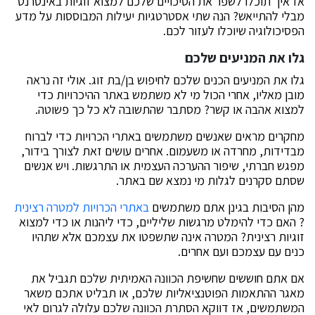
אז איך תוכלו לשפר את הסיכויים שלכם למצוא זוגיות באינטרנט
מבלי להתייאש? הנה שתי אסטרטגיות יעילות המבוססות על מדע
הפסיכולוגיה שיוכלו לעזור לכם.
גלו את המניעים שלכם
גלו את המניעים הכנים שלכם לחיפוש בן/בת זוג. אולי זה נראה
מובן מאליו, אחרי הכול מי לא משתמש באתר ההיכרויות כדי
למצוא אהבה או קשר? מסתבר שהתשובה לא כל כך פשוטה.
מחקרים מראים שאנשים משתמשים באתרי הכרויות כדי לברוח
מבדידות, מחרדה או משעמום. אחרים עושים זאת לצורך בידור,
מפגש חברתי, שיפור ההערכה העצמית או התרגשות. ויש אנשים
שסתם סקרנים לגלות מי נמצא שם באתר.
מהן הסיבות בגינן אתם משתמשים
באתרי הכרויות למטרה רצינית
? האם כדי להימלט מרגשות שליליים, כדי ליהנות או כדי למצוא
זוגיות רצינית? המטרה אינה שתשפטו את עצמכם אלא שתהיו
כנים עם עצמכם ועם אחרים.
אם אתם חוששים שחשיפת הכוונה האמיתית שלכם תגביל את
מאגר ההתאמות הפוטנציאליות שלכם, או תבליט אתכם משאר
המשתמשים, אז דווקא הסתרת הכוונה שלכם עלולה לגרום לאי