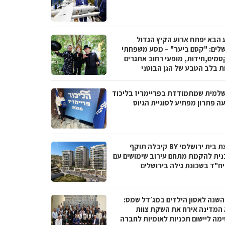
 הבא יפתח ארוע הקיץ הגדול
שלים: "קסם ביער" – מסע משפחתי
סמים,חידות, מופעי רחוב אתגרים
ות בלב הטבע של הגן הבוטני
שלמית שמתמודדת בפריימריז בליכוד
ה פתרון מפתיע לסוגיית הגיוס
קבוצת בית ירושלמי BY קיבלה תוקף
נית להקמת מתחם עירוב שימושים עם
 השנה לאסון הילדים במג׳דל שמס:
 המדינה אירח את השקת צוות
מה ליישום תכניות לאומיות לחברה