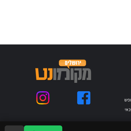
ופש
נאי