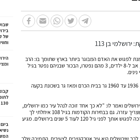
שבוע
בירו
של ק
וחווי
הירו
 מנת לפגוש את האדם המבוגר ביותר בארץ שתומך בו: הרב
ומציע
זכריה בראשי ירושלמי בן 113 משכונת בקעה בירושלים, אב ל-8 ילדים, 3 מהם נפטרו, הבכור שבניהם נפטר בגיל
זכריה ירושלמי כל חייו, נולד ב-1900, עלה לארץ בשנת 1936 עד 1960 גר בבית הכרם ומאז גר בשכונת בקעה
לתוכ
130 יח"ד בשכונת גילה בירושלים
ושלים ואמר לו: "לא כך אחד זוכה לנהל עיר כמו ירושלים,
אני מאחל לך שתדע לאחד בין כולם ושתעזור לכל מי שצריך עזרה. גם בבחירות הקודמות בגיל 108 איחלתי לך
שתזכה לקדנציה נוספת ועכשיו אני כבר מאחל לך שאזכה לפגוש אותך לפני גיל 120 לעוד 5 שנים בירושלים. מגיע
ביום
נשיא
המשי
לכך שירושלים היא עיר אטרקטיבית לצעירים. התמיכה שלך