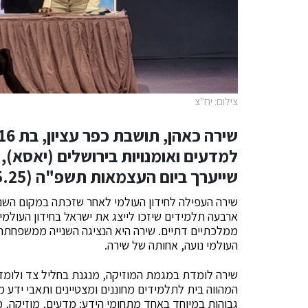
צילום: יח"צ
למדעים ואומנויות בירושלים (יאסא),
שייערך ביום העצמאות תשפ"ה (1.5.25) בירושלים.
שירה העפילה לחידון העולמי לאחר שזכתה במקום השני 
ארבעה תלמידים שיזכו לייצג את ישראל בחידון העולמי
ממלכתיים דתיים. שירה היא הנציגה השנייה ממשפחתה
העולמי נועה, אחותה של שירה.
שירה לומדת במגמת המוזיקה, מנגנת בחליל צד ולומדת גם
המהווה בית לתלמידים מחוננים ומצטיינים ותאבי ידע 
גבוהות במיוחד באחד מתחומי הידע: מדעים, מוזיקה, מ