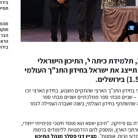
בירו
חמישי–שב
חוקר
הברי
הראש
בירו
שירה כאהן, תושבת כפר עציון, בת 16, תלמידת כיתה י', התיכון הישראלי
 תייצג את ישראל בחידון התנ"ך העולמי
בחידון התנ"ך הארצי שהתקיים השבוע. בחידון הארצי זכו
 – שניים מבתי ספר ממלכתיים ושניים מבתי ספר
 שתשתתף בחידון העולמי; בשנה שעברה העפילה לגמר
 פיזיקה. "תיכון יאסא הוא מוסד חינוכי פנימייתי ייחודי,
מרחבי הארץ, ומספק להם הזדמנויות ללימודים ברמות
דעי הרוח, אומנות",
מציין דני פסלר מנהל התיכון