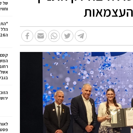
של ק
 העצמאות
וחווי
"התמ
הלל ב
ה31.7.2026 בשעה 11:00
קסם 
המשפ
רחוב
אשלי
בגבע
הזוכ
ירושל
לאור
פסטיב