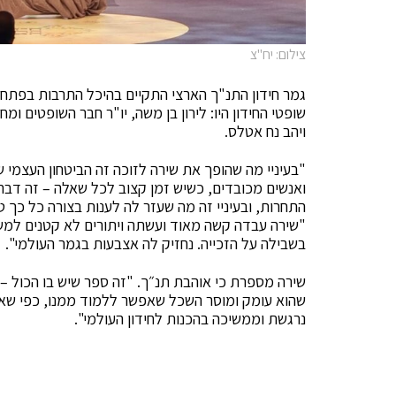
צילום: יח"צ
גמר חידון התנ"ך הארצי התקיים בהיכל התרבות בפתח
שופטי החידון היו: לירון בן משה, יו"ר חבר השופטים ומח
ויהב נח אטלס.
"בעיניי מה שהופך את שירה לזוכה זה הביטחון העצמי
ואנשים מכובדים, כשיש זמן קצוב לכל שאלה – זה דבר 
התחרות, ובעיניי זה מה שעזר לה לענות בצורה כל כך 
"שירה עבדה קשה מאוד ועשתה ויתורים לא קטנים למשך
בשבילה על הזכייה. נחזיק לה אצבעות בגמר העולמי".
שירה מספרת כי אוהבת תנ״ך. "זה ספר שיש בו הכול – ד
שהוא עומק ומוסר השכל שאפשר ללמוד ממנו, כפי שאומר
נרגשת וממשיכה בהכנות לחידון העולמי".