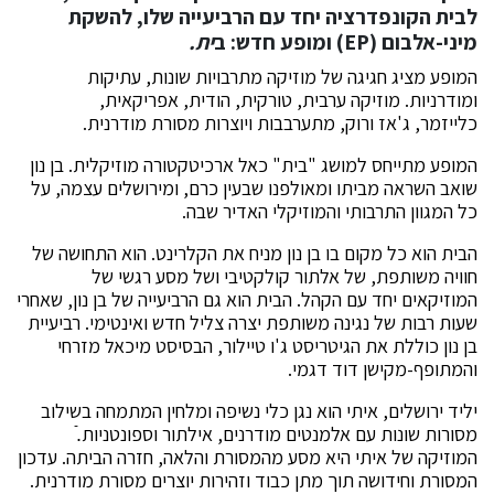
לבית הקונפדרציה יחד עם הרביעייה שלו, להשקת
מיני-אלבום (EP) ומופע חדש:
ב
ית
.
המופע מציג חגיגה של מוזיקה מתרבויות שונות, עתיקות
ומודרניות. מוזיקה ערבית, טורקית, הודית, אפריקאית,
כלייזמר, ג'אז ורוק, מתערבבות ויוצרות מסורת מודרנית.
המופע מתייחס למושג "בית" כאל ארכיטקטורה מוזיקלית. בן נון
שואב השראה מביתו ומאולפנו שבעין כרם, ומירושלים עצמה, על
כל המגוון התרבותי והמוזיקלי האדיר שבה.
הבית הוא כל מקום בו בן נון מניח את הקלרינט. הוא התחושה של
חוויה משותפת, של אלתור קולקטיבי ושל מסע רגשי של
המוזיקאים יחד עם הקהל. הבית הוא גם הרביעייה של בן נון, שאחרי
שעות רבות של נגינה משותפת יצרה צליל חדש ואינטימי. רביעיית
בן נון כוללת את הגיטריסט ג'ו טיילור, הבסיסט מיכאל מזרחי
והמתופף-מקישן דוד דגמי.
יליד ירושלים, איתי הוא נגן כלי נשיפה ומלחין המתמחה בשילוב
מסורות שונות עם אלמנטים מודרנים, אילתור וספונטניות.ֿ
המוזיקה של איתי היא מסע מהמסורת והלאה, חזרה הביתה. עדכון
המסורת וחידושה תוך מתן כבוד וזהירות יוצרים מסורת מודרנית.