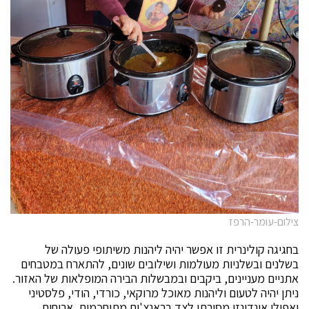
צילום-עומר-הרפז
בחגיגה קולינרית זו אפשר יהיה ליהנות משיתופי פעולה של
בשלנים ובשלניות מעולמות ושילובים שונים, להתארח במטבחים
אתניים מעניינים, ביקבים ובמבשלות הבירה המופלאות של האזור.
ניתן יהיה לטעום וליהנות מאוכל מרוקאי, כורדי, הודי, פלסטיני
ואפילו אינדונזי מסורתי לצד בראנצ'ים מתוחכמים, ארוחות