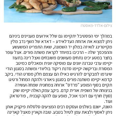
צילום-אלדד-מאסטרו
במהלך ימי הפסטיבל יתקיימו גם שלל אירועים מעניינים ביניהם
ניתן למצוא את ארוחת העדלאידע – דאדא של השף נדב מלין
מקייטרינג לואיזה במלון יד השמונה, שאת התפריט המשעשע
וההפכפך שלה – הרכיבו במיוחד לקראת משתה פורים. אצל עופר
בחצר במטע יכינו נתחים מעושנים משובחים ואצל רינה בתעוז
יקיימו ערבי טברנה יוונים עם מוסיקה יוונית ומאכלים כמיטב
המסורת ובריקשה יקיימו סדנת ריקוד בוליוודי ומשתה בסגנון הודי
שיגרמו למבקרים להרגיש כאילו הם עצמם חלק מסרט הודי. ביקב
קדמא יקיימו משתנה פורים בסגנון גיאורגי ולהקת המחול ורטיגו
תקיים בסוף המופע "פרדס" ארוחה צמחונית שמחה ועשירה
בניצוחה של השפית אורית קדם. ביקב עמק האלה יקיימו שוק
(סוף) חורף עם דוכני אוכל, מופע עם להקה קובנית , פודטראק
ועוד.
השנה, ישנם בשלנים ועסקים רבים המציעים סלסלות פיקניק אותן
ניתן לאסוף ולצאת עמן לטיול בטבע. טובה וקארין מאצל קארינה