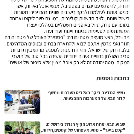
יהודה, להיפגש עם יוצרים בפסטיבל, אנשי אוכל ואירוח, אשר
יכניסו אותם לעולמם ולבקר בישובים שונים בהם יכירו מסורות
בישול שונות, לצד חדשנות קולינרית. כמו גם סיור ליקוט וארוחה
בסופו עם נורה, טיול באופניים חשמליים במהלכו יעצרו
המשתתפים לטעימות גבינות ויינות ועוד ועוד.
ניב ויזל, ראש מועצת מטה יהודה: "פסטיבל האוכל של מטה יהודה
חוזר ואני מזמין אתכם לבוא ולהתארח בבתים ובנופים המדהימים,
בלב הירוק של ישראל. זוהי הזדמנות למפגש מרגש בין תרבויות
סביב השולחן בחוויית אירוח ייחודית ועשירה בכל טוב של תושבי
המקום. מטה יהודה זה לא רק אוכל מצוין אלא סיפור של אנשים"
כתבות נוספות
נשיא המדינה ביקר באלביט מערכות ונחשף
לדור הבא של המערכות המבצעיות
שבוע הבא יפתח ארוע הקיץ הגדול בירושלים:
"קסם ביער" – מסע משפחתי של קסמים,חידות,