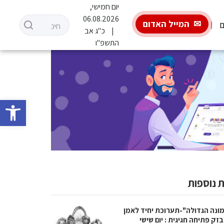
יום חמישי,
06.08.2026
המייל האדום
ם
כ"ג אב
התשפ"ו
פתח סרגל 
 נוספות
ונה הגדולה"-תערוכת יחיד לאמן
זק פתיחה חגיגית : יום שישי