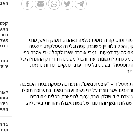
ה31.7.2026 בשעה 11:00
קסם 
המשפ
רחוב
מפות ומוסיקה דרמטית מלאה באהבה, תשוקה ואש, טובי
אשלי
הכל בלווי יין משובח, קפה וגלידה איטלקית. תיאטרון
בגבע
צחיקה עד דמעות, זמרי אופרה ישירו לקהל שירי אהבה כפי
מסגרות לתמונות ועוד והכול מפסטה וזוהי רק ההתחלה של
הזוכ
ת ופסטה". בפסטיבל מידי ערב תתקיים תחרות נושאת
ירושל
תר.
ת איטליה – "עוצמת נשים". התערוכה עוסקת בסוד העוצמה
היבים אשר נוצרו על ידי נשים ועבור נשים. בתערוכה תוכלו
לאור
נג שבת ליד שולחן שבת ערוך לתפארת בכלים מהודרים
פסטיב
שמלות הנשף והחתונה של נשות אצולה יהודיות באיטליה.
בירו
חמישי–שב
בר ה
תפרי