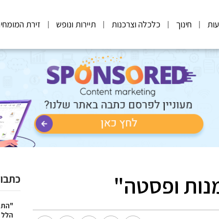
ות
חינוך
כלכלה וצרכנות
תיירות ונופש
זירת המומחי
נות ופסטה"
כתבות
"התמ
הלל ב