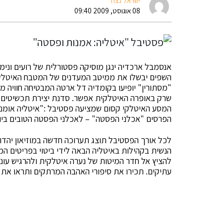
ישראל נצח
08 אוגוסט, 2009 09:40
אנסמבל ארכדיה ינגן מוסיקה פסטורלית של רועים וני
השפים יבשלו את ממיטב המעדנים של המטבח האיטלקי, ו
"מסתורין" יופיעו בקומדיה דל ארטה המבטיחה חוויה מ
שרק באופרה האיטלקית אפשר. סדנת יצירת תכשיטים, 
המסע האיטלקי קסום שמציעה פסטיבל :"איטליה אומנו
הפרסים "אכלני הפסטה" – לאכלני הפסטה הטובים ביו
לכל אורך הפסטיבל תוצג תערוכה חדשה במוזיאון יהדו
הנשית בקהילות באיטליה הבאה לידי ביטוי בפריטים המר
להציץ אל חדר המיטות של נערה איטלקית ולהרגיש עו
עתיקים. תכירו את סיפורי האהבה המרתקים ותראו את 