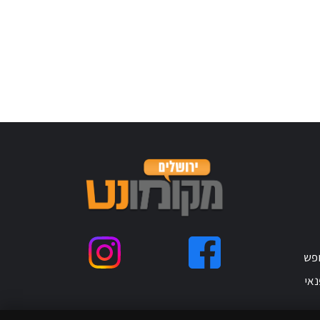
ופש
נאי