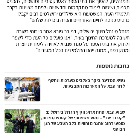
והמנהלים, להפוך את בתי הספר לאטרקטיביים ומושכים, להכניס
תכניות ושיטות לימוד מתקדמות וחדשניות ולפתח מצוינות בקרב
תלמידי העיר. המשמעות היא שילדים ירושלמים רבים יקבלו
כרטיס כניסה לחיים האזרחיים והכרה ביכולות שלהם".
מנהל מינהל חינוך ירושלים, דני בר גיורא אמר כי זוהי בשורה
חשובה למערכת החינוך בעיר. "אנו פועלים כל העת כדי לשפר
ולחזק את בתי הספר על מנת שנביא לאווירה לימודית יוצרת
ומתקדמת, ממנה ייהנו התלמידים בכל המגזרים".
כתבות נוספות
נשיא המדינה ביקר באלביט מערכות ונחשף
לדור הבא של המערכות המבצעיות
שבוע הבא יפתח ארוע הקיץ הגדול בירושלים:
"קסם ביער" – מסע משפחתי של קסמים,חידות,
מופעי רחוב אתגרים וחוויות בלב הטבע של הגן
הבוטני