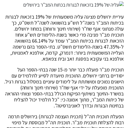
עיריית ירושלים מציגה עליה משמעותית של 19% בזכאות לבגרות
בכיתות המב"ר בשנה"ל תש"ע בהשוואה לשנה"ל תשס"ט, כך
עולה מנתוני אגף שח"ר (שירותי חינוך ורווחה) במחוז ירושלים.
תוכנית מב"ר מניבה פרי כאשר בשנת-הלימודים תש"ע אחוז
הזכאות לבגרות בכיתות המב"ר עומד על 66.14% בהשוואה
ל-47.35% בשנת-הלימודים תשס"ט. בתי-הספר בהם נרשמה
העלייה המשמעותית ביותר: דנמרק, קדמה, אולפנא לאמנויות,
אולפנא בני עקיבא בפסגת זאב ובית צפאפא.
תוכנית מב"ר פועלת כבר יותר מ-15 שנה בבתי-הספר העל
יסודיים ברחבי ירושלים. התוכנית מיועדת לסייע לתלמידים עם
הישגים נמוכים ומושתתת על לימודים עיוניים במסלול בגרות רגיל.
התוכנית מופעלת על ידי אגף שח"ר (שירותי חינוך ורווחה)
במשרד-החינוך בשיתוף הפיקוח הכולל בבתי-הספר וצוותי ההוראה
של כיתות המב"ר, מתוך אמונה כי: "כל תלמיד יכול להצליח
בבחינות הבגרות ובדרך לאוניברסיטה".
הפעלת תוכנית תה"ל (תכנית העצמה לבגרות) בירושלים תרמה
רבות להצלחת תוכנית מב"ר. תוכנית תה"ל מבוססת על מיפוי