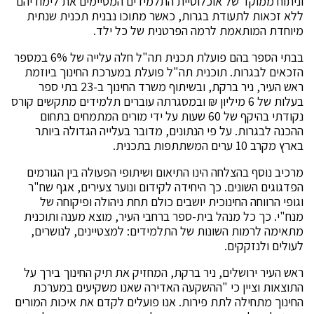
וניתוח ממוקד של אוכלוסיית התלמידים המסיימים את לימודיהם
ללא זכאות לתעודת בגרות, כאשר מתוכו נבנית תכנית שנתית
מיוחדת המותאמת לרמה הפרטנית של כל ילד.
בבתי הספר בהם פועלת תכנית תה"ל חלה עלייה של 6% במספר
הזכאים לבגרות. תוכנית תה"ל פועלת במערכת החינוך ביוזמת
ראש העיר, ניר ברקת, ובשיתוף משרד החינוך ב-23 בתי ספר
בעלות של 6 מיליון ₪ ובמסגרתה עוברים תלמידים מתקשים קורס
נקודתי בהיקף של 60 שעות על ידי מורים המתמחים בתחום
ההכנה לבגרות. על פי הנתונים, מדובר בעלייה הגדולה ביותר
בארץ מקרב 10 ערים המשתתפות בתכנית.
מרכיב נוסף בהצלחה הינו התיאום ושיתופי הפעולה בין הגורמים
הפדגוגים השונים. כך היחידה לקידום ונוער צעירים, אגף שח"ר
וגופי הרווחה החינוכית יושבים כולם תחת ניהולה ופיקוחה של
מנח"י. כך כל מנהל בית-ספר ברחבי העיר, מוצא מענה ותוכנית
מתאימה לרמות השונות של התלמידים: למצטיינים, לנושרים,
לעולים ולנזקקים.
ראש העיר ירושלים, ניר ברקת, המחזיק את תיק החינוך בירך על
התוצאות וציין כי "ההשקעה האדירה שאנו משקיעים במערכת
החינוך מתחילה לתת פירות. אנו פועלים לקדם את איכות המורים