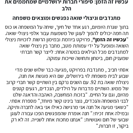
עכשיו זה הזמן: סיפורי חברות ירושלמיים שמחממים את
הלב
מתנדבים וניצולי שואה נפגשים ומוצאים משפחה
בתוך שגרת היומיום, רגע אחד של חיוך, שיחה על המשפחה או כוס
תה חמה יכולים להפוך לעוגן של משמעות עבור אלפי ניצולי שואה.
"
עכשיו זה הזמן"
, פרויקט ביוזמת ובמימון הרשות לזכויות ניצולי
השואה ומופעל על ידי עמותת מטב, מחבר בין ניצולי שואה
למתנדבים מכל הגילאים במטרה אחת: לייצר קשר חברתי
שמעניק חום, ביטחון ותחושה שייכות עמוקה.
אסתי חביב , מתנדבת בפרויקט ,מגיעה כבר שלוש שנים מדי
שבוע לבית משפחת לוי בירושלים, שם היא פוגשת את חנה,
ניצולת שואה בת 92. עם השנים נרקם בין השתיים קשר חברי קרוב
של ממש. השתיים מדברות על הילדים, הנכדים, רגעים קטנים
מהיום, וגם על החיים. "בזכות המחשבה, האהבה והדאגה שלנו
לבני המשפחה והנכדים, נוצר בינינו קשר מיוחד," מספרת אסתי.
"כשאני מגיעה אל חנה אני מרגישה כאילו אני באה לחברה ותיקה.
ובמילה אחת זכיתי." חנה אומרת שהמפגשים הפכו עבורה לעוגן
שבועי של חום ואנושיות: "אנחנו מחכות אחת לשנייה. זה לא רק
ביקור, זו חברות."