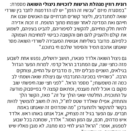
רונית רוזין מנהלת הרשות לזכויות ניצולי השואה
מספרת:
"במסגרת מיזם "עכשיו זה הזמן" יש לנו הזדמנות לחבר בין שורדי
שואה למתנדבים, וליצור קשרים חברתיים עם האנשים שבנו את
חייהם ואת המדינה לאחר שצמחו מתוך התופת. זו זכות אדירה
להיות חלק מחייהם, להקשיב לסיפוריהם, להביט בעיניהם, לשמוע
את קולם ולהעניק להם חום והקשבה כביטוי למחויבות העמוקה
כלפיהם. מדובר בשליחות אנושית המעבירה לשורדי השואה מסר
שאנחנו אתכם תמיד והסיפור שלכם חי בתוכנו."
גם ניצול השואה אלדד פונארו, תושב ירושלים, נפגש אחת לשבוע
מזה כחצי שנה, עם המתנדב הראל קדמי. למרות הפער הגדול
בגילאים, השניים מבלים יחד, מ מדברים על החיים, וצוחקים
הרבה. "כשהייתי במכינה התנדבתי עם ניצולת שואה ושמתי לב
כמה זה משמעותי," מספר הראל. "לפני חצי שנה חיפשתי שוב
מקום בו אוכל לתת מעצמי, ופתאום קפצה לי בפייסבוק מודעה
על התוכנית. החלטתי שאני הולך על זה." מאז, הקשר הלך
והתחזק. אפילו שאלדד שטס לחו"ל, היה לו חשוב להמשיך להיות
בקשר להתקשר ולהתעדכן "מה שמדהים זה שאנחנו באמת
חברים. עם הפער בגיל זה מצחיק, אבל אנחנו באותו ראש. אלדד
איש מדהים, חכם, עם המון הומור." אלדד, שמחכה בכל שבוע
למפגש, אומר: "הראל הגיע לחיי כמו מתנה. לא מובן מאליו שיש