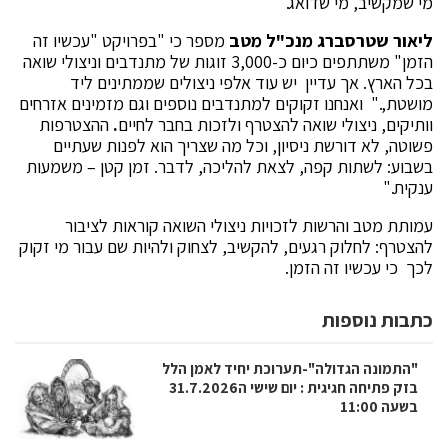
מי שמקשיב, מי שדואג."
ליאור שטרסברג מנכ"ל מטב
מספר כי "בפרויקט "עכשיו זה
הזמן" משתתפים כיום כ-3,000 זוגות של מתנדבים וניצולי שואה
בכל הארץ. אך עדיין יש עוד אלפי ניצולים שממתינים ליד
מושטת,." ואנחנו זקוקים למתנדבים נוספים וגם מזמינים אזרחים
וותיקים, ניצולי שואה להצטרף ולזכות בחבר לחיים
.
ההצטרפות
פשוטה, לא דורשת ניסיון, וכל מה שצריך הוא לפנות שעתיים
בשבוע: לשתות קפה, לצאת להליכה, לדבר. זמן קטן – משמעות
ענקית."
עמותת מטב והרשות לזכויות ניצולי השואה קוראות לציבור
להצטרף: לחלוק רגעים, להקשיב, לצחוק ולהיות שם עבור מי זקוק
לכך כי עכשיו זה הזמן.
כתבות נוספות
"התמונה הגדולה"-תערוכת יחיד לאמן הלל
בזק פתיחה חגיגית : יום שישי ה31.7.2026
בשעה 11:00