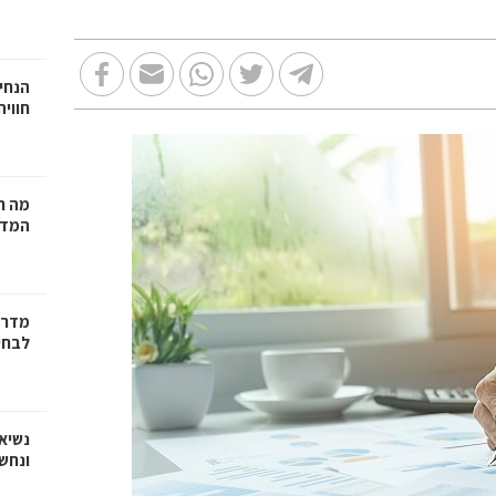
הנחיי
חווי
מה ח
המדר
מדריך
לבחי
נשיא
ונחש