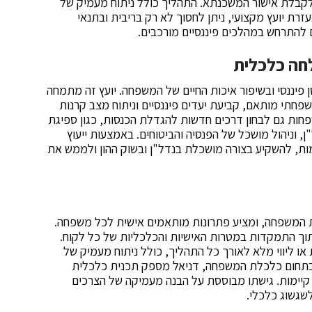
 לקבלת אישור המשכנתא. התהליך כולל ניתוח מעמיק של
רת יועץ מקצועי, ניתן לחסוך לא רק בריבית ובתנאי
 להתרחש במהלכים פיננסיים מורכבים.
חה כלכלית
 פיננסי ובשיפור איכות החיים של המשפחה. יועץ זה מתמחה
פחתי מותאם, קביעת יעדים פיננסיים וניתוח מצב קרנות
פחות גם לבחון דרכים חדשות להגדלת הכנסות, כגון ספיגת
 וניהול מושכל של הפנסיה והביטוחים. באמצעות ייעוץ
מות, להשקיע בצורה מושכלת בנדל"ן ובשוק ההון ולממש את
ת המשפחה, ומציע פתרונות מותאמים אישית לכל משפחה.
 תוך התמקדות במטרות האישיות והכלכליות של כל לקוח.
או ליווי מלא לאורך כל התהליך, כולל ניתוח מעמיק של
 בתחום כלכלת המשפחה, דניאל מספק תכנית כלכלית
 קיימות. גישתו מבוססת על הבנה מעמיקה של הצרכים
לשגשוג כלכלי.