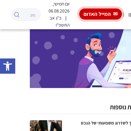
יום חמישי,
06.08.2026
המייל האדום
ם
כ"ג אב
התשפ"ו
פתח סרגל 
 נוספות
 לשדרוג משמעותי של הנכס