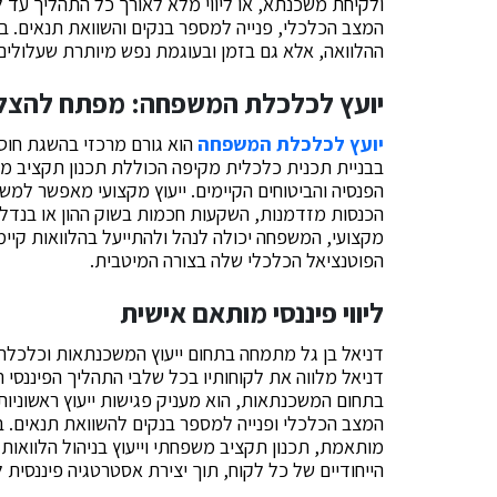
ולקיחת משכנתא, או ליווי מלא לאורך כל התהליך עד
המצב הכלכלי, פנייה למספר בנקים והשוואת תנאים. בעז
ההלוואה, אלא גם בזמן ובעוגמת נפש מיותרת שעלולים
יועץ לכלכלת המשפחה: מפתח להצל
יועץ לכלכלת המשפחה
הוא גורם מרכזי בהשגת חוסן
בבניית תכנית כלכלית מקיפה הכוללת תכנון תקציב מש
הפנסיה והביטוחים הקיימים. ייעוץ מקצועי מאפשר למש
הכנסות מזדמנות, השקעות חכמות בשוק ההון או בנדל"ן,
מקצועי, המשפחה יכולה לנהל ולהתייעל בהלוואות קיי
הפוטנציאל הכלכלי שלה בצורה המיטבית.
ליווי פיננסי מותאם אישית
דניאל בן גל מתמחה בתחום ייעוץ המשכנתאות וכלכל
דניאל מלווה את לקוחותיו בכל שלבי התהליך הפיננסי
בתחום המשכנתאות, הוא מעניק פגישות ייעוץ ראשוניות 
המצב הכלכלי ופנייה למספר בנקים להשוואת תנאים.
מותאמת, תכנון תקציב משפחתי וייעוץ בניהול הלוואות
הייחודיים של כל לקוח, תוך יצירת אסטרטגיה פיננסית 