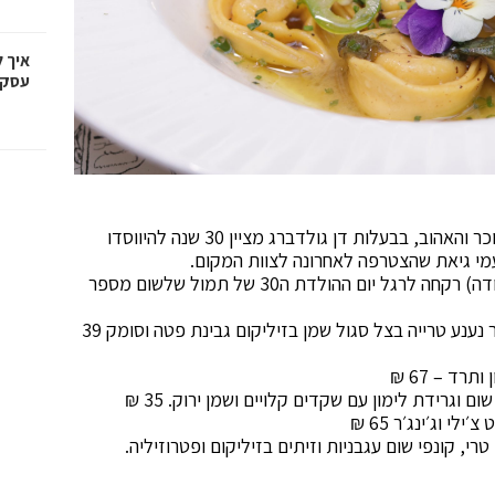
איך 
עסקי
תמול שלשום, מוסד התרבות ובית הקפה הירושלמי המוכר והאהוב, בבעלות דן גולדברג מציין 30 שנה להיווסדו
מי גיאת שהצטרפה לאחרונה לצוות המקום.
השפית נעמי גיאת (לשעבר מסעדת צמח וקבוצת מחניודה) רקחה לרגל יום ההולדת ה30 של תמול שלשום מספר
קרפצ׳ו סלקים אפויים במלח-ויניגרט נענע, פקאן מסוכר נענע טרייה בצל סגול שמן בזיליקום גבינת פטה וסומק 39
רד – 67 ₪
 וגרידת לימון עם שקדים קלויים ושמן ירוק. 35 ₪
י וג׳ינג׳ר 65 ₪
ם טרי, קונפי שום עגבניות וזיתים בזיליקום ופטרוזיליה.