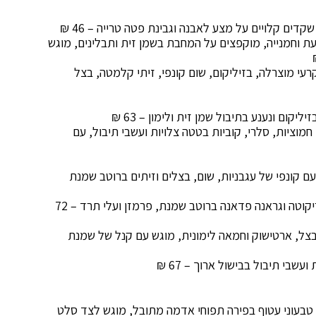
ים קלויים על מצע לאבנה וגבינת פטה טרייה – 46 ₪
ת וחמנייה, מוקפצים על המחבת בשמן זית ותבלינים, מוגש
רעי מוצרלה, בזיליקום, שום קונפי, זיתי קלמטה, בצל
יקום ונענע בתיבול שמן זית ולימון – 63 ₪
מוציות, סלרי, קוביות בטטה צלויות ועשבי תיבול, עם
ם קונפי של עגבניות, שום, בצלים וזיתים ברוטב שמנת
דני האדום – ניוקי סלק בעבודת יד ממולא במוצרלה, ריקוטה וגראנה פדאנה ברוטב שמנת, פרמזן ועלי תרד – 72
צל, ארטישוק וחמאה לימונית, מוגש עם קנל של שמנת
עשבי תיבול בבישול ארוך – 67 ₪
 אפונה) טחון טבעוני עטוף בפירה תפוחי אדמה מתובל, מוגש לצד סלט