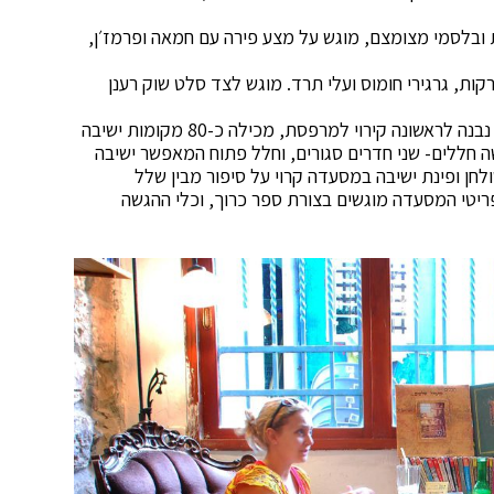
 ובלסמי מצומצם, מוגש על מצע פירה עם חמאה ופרמז׳ן,
קות, גרגירי חומוס ועלי תרד. מוגש לצד סלט שוק רענן
המסעדה שעברה ממש לפני המלחמה שיפוץ במסגרתו נבנה לראשונה קירוי למרפסת, מכילה כ-80 מקומות ישיבה
12 מ"ר המחולק לשלושה חללים- שני חדרים סגורים, וחלל פתוח המאפשר ישיבה
חן ופינת ישיבה במסעדה קרוי על סיפור מבין שלל
יטי המסעדה מוגשים בצורת ספר כרוך, וכלי ההגשה