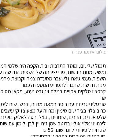
צילום: איתמר פנחס
ומשיק מנות חדשות, פרי יצירתה של השפית החדשה נע
מנות חדשות שחברו לתפריט המסעדה כמו:
₪
טורטליני גבינות עם רוטב חמאת מרווה, דבש, שום לימון ות
כרוב צלוי בציר שום טימין ומרווה על מצע צזיקי עשבים שום
סלט אנדיב, הדרים, שומרים , בצל וחסה לאליק בויניגרט צ׳יל
לינגוויני אליי אוליו ברוטב שמן זית יין לבן ולימון עם שו
שטרוייזל פירורי לחם ושום. 56 ₪
בין המנות המוכרות בתפריט המסעדה: