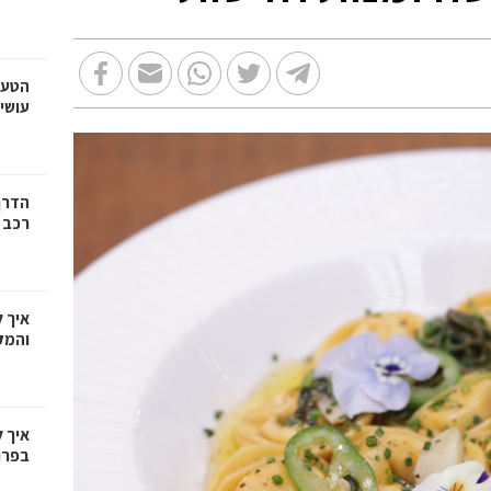
הטעו
עושי
הדרך
רכב
איך 
והמק
איך 
בפרו