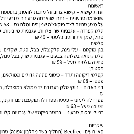
ראשונות:
ועדת קישוא – קישוא צרוב על מחבת לוהטת, בתוספת שקד
שווארמה טבעונית – נתחי שווארמה טבעונית מזרעי דלע
על מצע טחינה לצד פוקאצ׳ה שמן זית ומלח גס – 58 ₪
סלט קפרזה – עגבניות שרי צלויות, עגבניות מיובשות, ק
סגול, שמן זית ורוטב בלסמי – 49 ₪
סלטים:
בגן מוקסם – עלי גינה, סלק צלוי, בצל, פטה, שקדים, בזיל
סלט קינואה בשלושה צבעים – עגבניות שרי, בצל סגול, ח
טחינה גולמית מעל – 59 ₪
פסטות:
קפלטי ריקוטה ותרד – כיסוני פסטה גדולים ממולאים, ע
פסטו – 68 ₪
₪
פפרדלה לימוני – פסטה פפרדלה מוקפצת עם זוקיני, ב
חמוצה מעל – 63 ₪
רביולי ירקות טבעוני – ברוטב פיקנטי של עגבניות קלויות ו
עיקריות:
פאי רועים- Beefree (תחליף בשר מחלבון