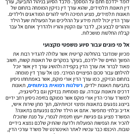
לומד ילדכם חתם על המסמך. מלבד הסיוע בניהול התביעה, עורך
דין תאונות תלמידים, שהוא עורך דין נזיקין המומחה בתחום של
תאונות תלמידים, מציע תמיכה וליווי להורים המודאגים ולילדים.
עורך הדין יכול לתת מידע על ההליכים ועל הפעולות שעל הילד
וההורים לבצע וכן, לדבר עם הקטין והוריו ולהדריך אותם אל עבר
קבלת החלטות מושכלות.
אל מי פונים עבור סיוע משפטי מקצועי
מכיוון שמדובר בהחלטה קריטית אשר עלולה להגדיר רבות את
המשך החיים של ילדכם, בעיקר במקרים של תאונות קשות, חשוב
מאוד לברור את עורך הדין בקפידה ולהשיג עורך דין אשר יוכל
להילחם עבור סכום הפיצויים המירבי. פנו אל עורך דין מומחה
בתחום הנזיקין, כמו עורך הדין אורי פוקס, אשר באמתחתו ניסיון
בתביעות תאונות ילדים,
רשלנות רפואית בניתוחים
, תאונות
דרכים ותאונות עבודה. עם מומחיות בנזיקין וגם בליטיגציה,
למשרד עורכי הדין אורי פוקס אשר ממוקם בחיפה ניסיון רחב ידיים
בייצוג נפגעים בתאונות ומיצוי זכויותיהם, תוך מתן שירות אישי,
אדיב ובלתי מתפשר. אתם או הילד שלכם נפגעתם בתאונה?
המשרד מציע גם פגישת ייעוץ חינמית לגמרי, על מנת שתוכלו
להכיר את הנפשות הפועלות ולדעת שהתיק שלכם נמצא בידיים
טובות. היכנסו כבר עכשיו לאתר האינטרנט של משרד עורכי הדין,