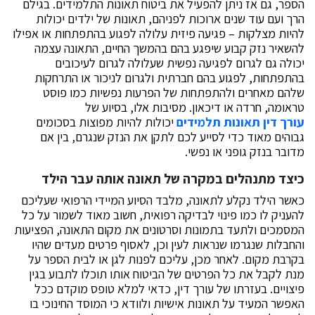
הספר, גם אז ניתן להפעיל את ביטוח תאונות התלמידים. בגילם
הרך ועם עוד שנים ארוכות לפניהם, תאונות של ילדים יכולות
להיות מצלקות – פגיעה פיזית עלולה לפגוע בהתפתחות או אפילו
להשאיר נזק קבוע שיפגע בהם בהמשך החיים, התאונה עצמה
יכולה גם לגרום לפגיעה נפשית שעלולה לגרום לעיכובים
בהתפתחות, לפגוע בהם חברתית ולגרום לניכור או התרחקות
שלהם מאחרים ולהתפתחות של הפרעות נפשיות כמו פוסט
טראומה, חרדה או דיכאון. מסיבות אלו, בסיוע של
עורך דין תאונות תלמידים
יכולות להיות מפוצות בסכומים
גבוהים מאוד כדי לסייע לכם לתקן את הנזק שנגרם, בין אם
מדובר בנזק גופני או נפשי.
כיצד מתנהלים במקרה של תאונה אותה עבר הילד
כאשר הילד נקלע לתאונה, מלבד הסיוע המיידי הרפואי שעליכם
להעניק לו כמו פינוי לבדיקה רפואית, חשוב מאוד לשמור על כל
המסמכים ולתעד בתמונות וסרטונים את מקום התאונה, הפציעות
והחבלות שנגרמו שנראות לעין וכן, לאסוף פרטים מעדים שהיו
בקרבת מקום. לאחר מכן, עליכם לפנות לגן או לבית הספר על
מנת לקבל את כל הפרטים של הביטוח אותו תוכלו לתבוע בגין
פיצויים. בעזרתו של עורך דין, כדאי למלא טופס מוקדם ככל
האפשר המעיד על תאונות אישיות ולוודא כי המוסד החינוכי בו