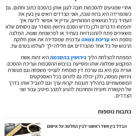
אחרי שמגיעים להסכמות חובה לעגן אותן בהסכם כתוב וחתום. גם
כשהפרידה היא ברוח טובה, ושני הצדדים רואים עין בעין את
העתיד בכל הנושאים המהותיים, עדיין אי אפשר לדעת איך
יתפתחו הדברים ולכן נדרש הסכם גירושין מסודר עם ניסוחים שלא
משאירים פתח להתנגדויות בעתיד או לפרשנויות שונות. המלצה
נוספת היא
עריכת צוואה
עדכנית שמסדירה את אופן חלוקת
הרכוש של כל אחד מהצדדים אם חלילה ילך לעולמו בטרם עת.
המפתח להצלחת הליך
גירושין בהסכמה
היא זהות אשת
המקצוע שמלווה אותו ומסייעת בגיבוש ההסכמות ועריכת ההסכם.
אורית גפן היא גם עורכת דין מומחית לענייני משפחה וגם מגשרת
גירושין מנוסה, ולכן יכולה גם לתרום בכל האספקטים
המשמעותיים בתהליך תובנות יקרות ערך וגם להוביל אותו בדרך
של תקשורת חיובית ומחויבות להגיע למצב מיטיב עבור שני
הצדדים.
כתבות נוספות
הבדל בין חשד ראשוני לבין החלטה על אישום