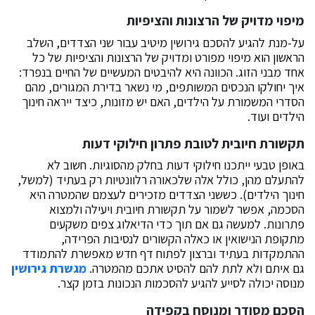
מיפוי מדויק של הרצונות והציפיות
על-מנת להגיע להסכם גירושין מיטיב עבור שני הצדדים, השלב
הראשון הוא מיפוי מפורט ומדויק של הרצונות והציפיות של כל
אחד מבני הזוג. הכוונה היא להיבטים המעשיים של החיים בנפרד:
איך יחולקו הנכסים המשותפים, מי נשאר בדירת המגורים, מהם
הסדרי המשמורת על הילדים, האם יש מזונות, כיצד ייראה חינוך
הילדים ועוד.
תקשורת חיובית לטובת פתרון חילוקי דעות
באופן טבעי ייתכנו חילוקי דעות בחלק מהסוגיות. חשוב לא
להתעלם מהן, כולל אלה שלכאורה רלוונטיות רק בעתיד (למשל,
חינוך הילדים). כששני הצדדים מזכירים לעצמם שהמטרה היא
הסכמה, אפשר לשמור על תקשורת חיובית ויעילה ולמצוא
פתרונות. למעשה גם אם תוך כדי הדיאלוג צפים משקעים
מתקופת הנישואין או כאלה הקשורים לנסיבות הפרידה,
ההתמקדות בעתיד וברצון לפתוח דף חדש מאפשרת להתמודד
גם איתם ולא לתת להם להסיט אתכם מהמטרה.
מגשרת גירושין
מנוסה יכולה לסייע להגיע להסכמות הנכונות בזמן קצר.
הסכם מסודר ומנוסח בקפידה