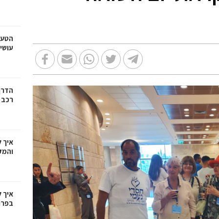
הטעו
עושי
הדרך
רכב
איך 
והמק
איך 
בפרו