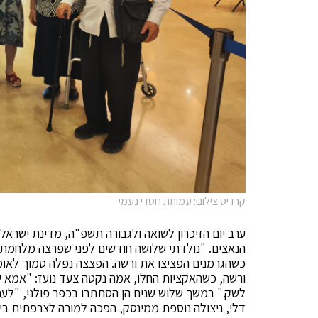
קרדיט צילום: עמותת חסדי נעמי
ערב יום הזיכרון לשואה ולגבורה תשפ"ה, מדינת ישראל 
הנאצים. "נולדתי שלושה חודשים לפני שפרצה מלחמת ה
כשהגרמנים הפציצו את ורשה. הפצצה נפלה סמוך לאומ
ורשה, כשהאקציות החלו, אמה נקטה צעד נועז: "אמא ש
לשק." במשך שלוש שנים הן הסתתרו בכפר פולני, "לע
דלי, ניצולה נוספת ממינסק, הפכה למורה לצרפתית ביש