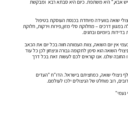
יש אבא," היא משתפת. כיום היא סבתא רבא ומבקשת
לי שואה בוועידה מיוחדת בכנסת העוסקת בטיפול
ה במגוון דרכים – מחלוקת סלי מזון,פירות וירקות, חלוקת
 בדידות ביומיום ובחגים.
מי אין יום השואה, צוות העמותה חווה בכל יום את הכאב
צולי השואה הוא סימן לתקומה גבורה וניצחון לכן כל עוד
 החובה שלנו. אנו קוראים לכם לעשות זאת בכל דרך
י נתוני ועידת התביעות, כיום חיים בעולם כ-200 אלף ניצולי שואה, כמחציתם בישראל. הדו"ח "העדים
בים, רוב מוחלט של הניצולים ילכו לעולמם.
נעמי"