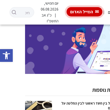
יום חמישי,
06.08.2026
המייל האדום
ם
כ"ג אב
התשפ"ו
פתח סרגל 
 נוספות
 בין חשד ראשוני לבין החלטה על
ם