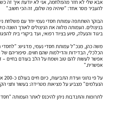
אבא שלי לא חזר מהמלחמה, אני לא יודעת איך זה כש
להעביר מסר אחד: "שיהיה פה שלום, זה הכי חשוב."
הבוקר השתתפה עמותת חסדי נעמי יחד עם משלחת ניצו
בניצולים. העמותה מלווה את הניצולים לאורך השנה כול
ביגוד והנעלה, סיוע בציוד רפואי, ועד ביקורי בית להפגת
משה כהן, מנכ"ל עמותת חסדי נעמי, מדגיש: "לחסדי נע
הכלכלי, הבדידות והדילמות שהם חווים. סיפוריהם של ני
אפשר לעשות להם טוב ושמח על הלב בעודם בחיים – זו
אפשרית."
על פ
הנעלמים" מצביע על מציאות מטרידה: בעשור וחצי הקרו
לתרומות והתנדבות ניתן להיכנס לאתר העמותה "חסדי 