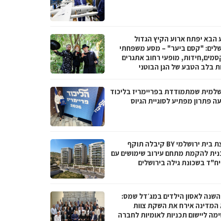
 הבא יפתח ארוע הקיץ הגדול
שלים: "קסם ביער" – מסע משפחתי
סמים,חידות, מופעי רחוב אתגרים
ות בלב הטבע של הגן הבוטני
שלמית שמתמודדת בפריימריז בליכוד
ה פתרון מפתיע לסוגיית הגיוס
קבוצת בית ירושלמי BY קיבלה תוקף
נית להקמת מתחם עירוב שימושים עם
 השנה לאסון הילדים במג׳דל שמס:
 המדינה אירח את השקת צוות
מה ליישום תכניות לאומיות לחברה