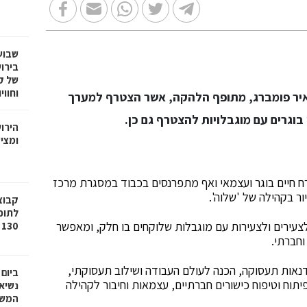
שבוע
בירו
של ק
וחווי
יאיר פומברג, מתופף הלהקה, אשר הצטרף למערך
בוגרים עם מוגבלויות להצטרף גם כן.
הירו
ומציע
רח חיים בוגר ועצמאי ואף מתפרנסים בכבוד במסגרת מרכז
ר בקהילה של 'שלוה'.
לתוכ
לצעירים ולצעירות עם מוגבלות שלוקחים בו חלק, ומאפשר
130 יח"ד בשכונת גילה בירושלים
וחברתי.
אות תעסוקה, הכנה לעולם העבודה ושילוב תעסוקתי,
ביום
תוח וטיפוח כישורים חברתיים, עצמאות וחיבור לקהילה
נשיא
המשי