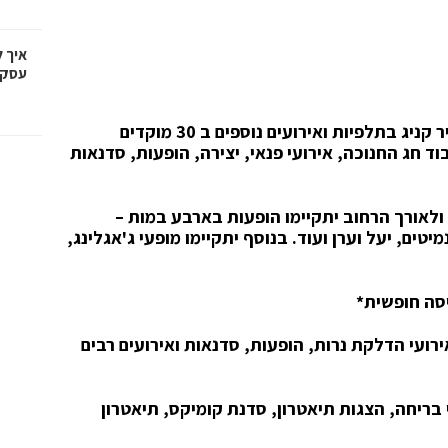
איך 
עסקי
פסטיבל "תעשו מקום" – אירוע מרכזי ברחוב פייר קניג בתלפיות ואירועים נוספים ב 30 מוקדים
בוד חג החנוכה, אירועי פנאי, יצירה, הופעות, סדנאות
 ולאורך הרחוב יתקיימו הופעות בארבע במות –
טים, יעל וערן ועוד. בנוסף יתקיימו מופעי ג'אגלינג,
יסה חופשית
*
רועי הדלקת נרות, הופעות, סדנאות ואירועים רבים
י בריחה, הצגות תיאטרון, סדנת קומיקס, תיאטרון