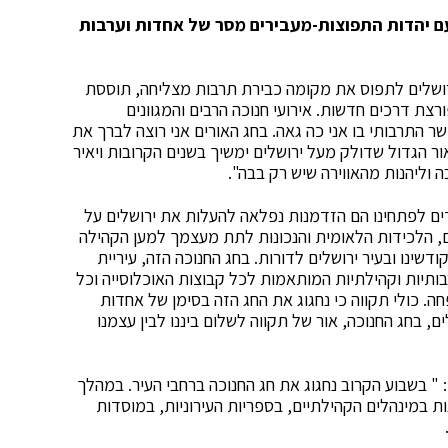
עם יהדות התפוצות-מעבירים מסר של אחדות וערבות
ירושלים לתפוס את מקומה כבירת תרבות מצליחה, תוססת
ת דרכים חדשות. אירועי חנוכה הרבים והמגוונים
שר התרבותי בו אני כה גאה. בחג האורים אני רוצה לברך את
ור הגדול שדולק מעל ירושלים ימשיך בשנים הקרובות ויאיר
ה וליהנות מהאווירה שיש רק בבה".
דים לפתחינו הם הזדמנות נפלאה להעלות את ירושלים על
ם, הלכידות הלאומית והנכונות לתת מעצמך למען הקהילה
שינו ובעיר ירושלים לדורות. בחג החנוכה הזה, עיריית
בותיות וקהילתיות המותאמות לכל קבוצות האוכלוסייה וכל
חה. כולי תקווה כי נחגוג את החג הזה בסימן של אחדות
, בחג החנוכה, אור של תקווה לשלום ביננו לבין עצמנו
: " בשבוע הקרוב נחגוג את חג החנוכה ברחבי העיר. במהלך
נות במינהלים הקהילתיים, בספריות העירוניות, במוסדות