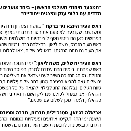
*
המצעד היהודי העולמי הראשון – ביחד צועדים 
הדדית עם בלוני ענק ומיצגים י
יחודיים*
ראש העיר היוצא ניר ברקת
:" בעשור האחרון חזרה 
ומשגשגת שקובעת לא פעם את הטון התרבותי בארץ ופורצ
הפרושים כאן הם ביטוי נוסף ליצירתיות הירושלמית ולעו
ראש העיר הנכנס, משה ליאון, בהצלחה רבה, ובטוח שהא
את העיר גם תחת הנהגתו. בואו לירושלים, צאו לבלות ב
ראש העיר ירושלים, משה ליאון
:" ימי החנוכה העומ
ראש שמחתנו. בימים ההם עמדנו למבחן המוסר היהודי
והזולת. נס חג החנוכה השיב לעם ישראל את השליטה בקוד
ירושלים גאה להביא בפניכם מגוון רחב של פעילויות תר
טווח הגילים. נצלו את החג לבילוי ולהנאה של כל המשפ
הקהילה. אני מאחל לכולנו שנדליק השנה הזאת בירושלים
כקהילה, ולאחר מכן לשלום עם שכנינו."
אריאלה רג'ואן, סמנכ"לית תרבות, חברה וספורט
תשעת ימי החג יתקיימו אירועים ופעילויות מגוונות ומה
התרבות ובשכונות להנאת תושבי העיר. חג חנוכה שמח".