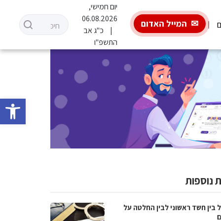
יום חמישי,
06.08.2026
המייל האדום
ם
כ"ג אב
התשפ"ו
פתח סרגל 
 נוספות
 בין חשד ראשוני לבין החלטה על
ם