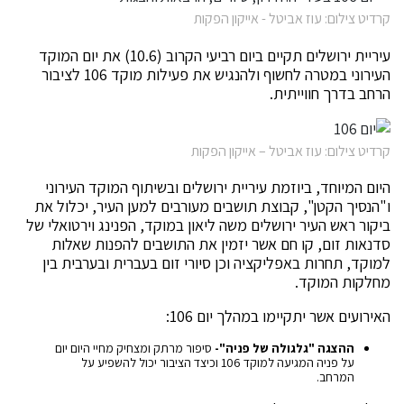
קרדיט צילום: עוז אביטל - אייקון הפקות
עיריית ירושלים תקיים ביום רביעי הקרוב (10.6) את יום המוקד
העירוני במטרה לחשוף ולהנגיש את פעילות מוקד 106 לציבור
הרחב בדרך חווייתית.
קרדיט צילום: עוז אביטל – אייקון הפקות
היום המיוחד, ביוזמת עיריית ירושלים ובשיתוף המוקד העירוני
ו"הנסיך הקטן", קבוצת תושבים מעורבים למען העיר, יכלול את
ביקור ראש העיר ירושלים משה ליאון במוקד, הפנינג וירטואלי של
סדנאות זום, קו חם אשר יזמין את התושבים להפנות שאלות
למוקד, תחרות באפליקציה וכן סיורי זום בעברית ובערבית בין
מחלקות המוקד.
האירועים אשר יתקיימו במהלך יום 106:
ההצגה "גלגולה של פניה"-
סיפור מרתק ומצחיק מחיי היום יום
על פניה המגיעה למוקד 106 וכיצד הציבור יכול להשפיע על
המרחב.