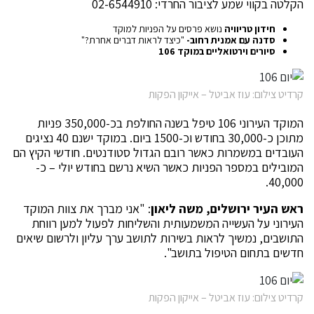
הקלטה בקווי שמע לציבור החרדי: 02-6544910
חידון טריוויה
נושא פרסים על הפניות למוקד
סדנה עם אמנית רחוב-
"כיצד לראות דברים אחרת?"
סיורים וירטואליים במוקד 106
קרדיט צילום: עוז אביטל – אייקון הפקות
המוקד העירוני 106 טיפל בשנה החולפת בכ-350,000 פניות
מתוכן כ-30,000 בחודש וכ-1500 ביום. במוקד ישנם 40 נציגים
העובדים במשמרות כאשר רובם הגדול סטודנטים. חודשי הקיץ הם
המובילים במספר הפניות כאשר השיא נרשם בחודש יולי – כ-
40,000.
ראש העיר ירושלים, משה ליאון
: "אני מברך את צוות המוקד
העירוני על העשייה המשמעותית והשליחות לפעול למען רווחת
התושבים, נמשיך לראות בשירות לתושב ערך עליון ולרשום שיאים
חדשים בתחום הטיפול בתושב".
קרדיט צילום: עוז אביטל – אייקון הפקות