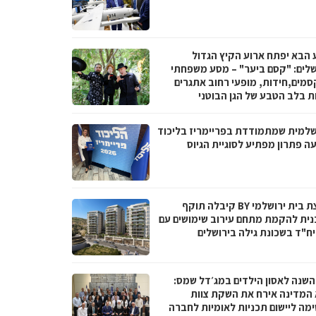
 הבא יפתח ארוע הקיץ הגדול
שלים: "קסם ביער" – מסע משפחתי
סמים,חידות, מופעי רחוב אתגרים
ות בלב הטבע של הגן הבוטני
שלמית שמתמודדת בפריימריז בליכוד
ה פתרון מפתיע לסוגיית הגיוס
קבוצת בית ירושלמי BY קיבלה תוקף
נית להקמת מתחם עירוב שימושים עם
 השנה לאסון הילדים במג׳דל שמס:
 המדינה אירח את השקת צוות
מה ליישום תכניות לאומיות לחברה