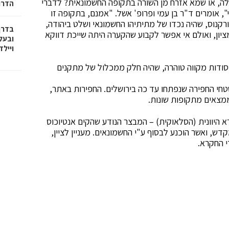
ה, או שמא אזרח מן השורה בתקופה החשמונאית? לדברי
הדרו
, אומרים ד"ר בן עמי ופרופ' אשל. "אמנם, בתקופה זו
רקנוס, שהיה נכדו של מתיתיהו החשמונאי ושלט ביהודה,
בדרך
מציון, ואולם אי אפשר לקבוע שהקערה היתה שייכת דווקא
ובעל
וייל
ודות מקווה טוהרה, שהיה חלק ממכלול של מתקנים
טחי החפירה שנפתחו עד כה בירושלים. החפירות באתר,
ממצאים מתקופות שונות.
א היוונית (הסלאוקית) – המבצר הנודע שהקים אנטיוכוס
ש, ואשר הוכנע לבסוף ע"י החשמונאים. מעניין לציין,
 החקרא.