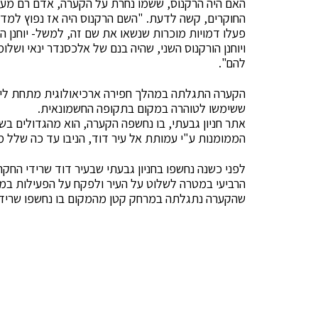
האם היה הרקנוס, ששמו נחרת על הקערה, אדם רם מעל
החוקרים, קשה לדעת. "השם הרקנוס היה אז נפוץ למדי"
פעלו דמויות מוכרות שנשאו את שם זה, למשל- יוחנן הו
ויוחנן הורקנוס השני, שהיה בנם של אלכסנדר ינאי ושלו
להם".
הקערה התגלתה במהלך חפירה ארכיאולוגית מתחת ליס
ששימשו לטוהרה במקום בתקופה החשמונאית.
אתר חניון גבעתי, בו נחשפה הקערה, הוא מהגדולים בש
הממומנות ע"י עמותת אל עיר דוד, הניבו עד כה שלל 
לפני כשנה נחשפו בחניון גבעתי שבעיר דוד שרידי החקר
הרביעי במטרה לשלוט על העיר ולפקח על הפעילות במקד
שהקערה נתגלתה במרחק קטן מהמקום בו נחשפו שרידי