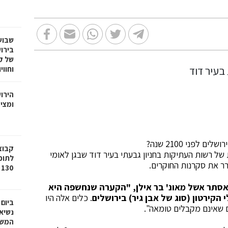
שבוע
בירו
של ק
וחווי
הירו
ומציע
פני 2100 שנה?
בחפירה ארכיאולוגית של רשות העתיקות בחניון גבעתי בעיר דוד שבגן לאומי
לתוכ
רר את סקרנות החוקרים.
130 יח"ד בשכונת גילה בירושלים
אסתר אשל מאונ' בר אילן, "
הקערה שנחשפה היא
הקירטון (סוג של אבן גיר) בירושלים
. כלים אלה היו
ביום
 שאינם מקבלים טומאה".
נשיא
המשי