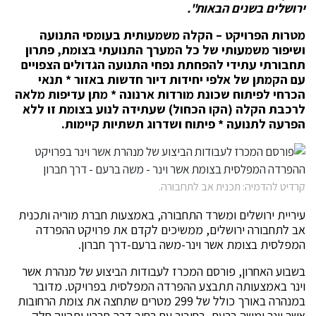
ירושלים בשנים הבאות".
מטרות הפרויקט – הקלה משמעותית בעומסי התנועה
ושיפור משמעותי של כל המערך התנועתי בצומת, פתרון
תחבורתי עתידי להפחתת נפחי התנועה הגדולים הצפויים
עם הקמתן של אלפי יחידות דיור חדשות באזור * תנאי
הכרחי לפיתוח שכונת מורדות ארנונה * מתן עדיפות מלאה
לרכבת הקלה (הקו הכחול) שעתידה לנוע בצומת זו ללא
הפרעה לתנועה * פיתוח ושדרוג תשתיות קיימות.
קרדיט להדמיה: תכנית אב לתחבורה.
עיריית ירושלים ומשרד התחבורה, באמצעות חברת מוריה ותכנית
אב לתחבורה ירושלים, ממשיכים לקדם את פרויקט ההפרדה
המפלסית בצומת אשר וינר-משה ברעם-דרך חברון.
בשבוע האחרון, פורסם המכרז לעבודות הביצוע של מנהרת אשר
וינר באמצעותה תתבצע ההפרדה המפלסית בפרויקט. מדובר
במנהרה באורך כולל של 299 מטרים שתחצה את צומת הרחובות
אשר וינר ומשה ברעם, בחיבור עם רחוב דרך חברון ותהווה חלק