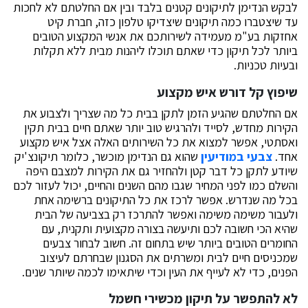
לבקש הנדימן לתיקונים קטנים בלבד ובין אם החלטתם לא לחכות
עד שיצטברו כמה תיקונים שיצדיקו טלפון כזה, חברת קיט
אחזקות בע"מ מעמידה לשירותכם את אנשי המקצוע הטובים
ביותר לכל תיקון כדי שאתם תוכלו ליהנות מבית ללא תקלות
ובעיות טכניות.
שיפוץ קל דורש איש מקצוע
אם החלטתם שהגיע הזמן לתקן בבית כל מה שצריך ולצבוע את
הקירות מחדש, לסייד ולהרגיש טוב יותר שאתם חיים בבית תקין
ואסתטי, אפשר למצוא את כל השירותים האלה אצל איש מקצוע
אחד.
צבעי במודיעין
שהוא גם הנדימן מוכשר, כלומר תיקונצ'יק
שיודע לתקן כל דבר קטן ולהחזיר גם את הקירות למצבם היפה
והשלם כמו לפני המחיר שגבו מהם השנים והחיים, יכול לעזור לכם
בכל מה שנדרש. אפשר לרכז את כל התיקונים ברשימה אחת
ולעבור משימה משימה ואפשר להתרכז רק בצביעה של הבית
שהיא הכי חשובה לכם ותיעשה בצורה מקצועית ותקנית, עם
החומרים הטובים ביותר שיש בתחום זה. חשוב לבחור צבעים
שמכניסים חיים לבית ומשרתים את הסגנון שבחרתם לעיצוב
הפנים, כדי לא לעייף את העין וכדי שיתאימו לכמה שיותר שנים.
לא להתפשר על תיקון מכשירי חשמל