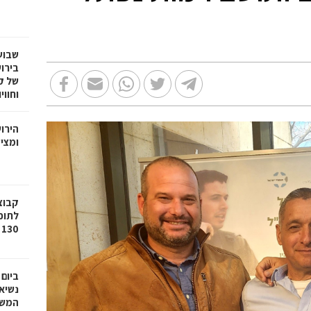
שבוע
בירו
של ק
וחווי
הירו
ומציע
לתוכ
130 יח"ד בשכונת גילה בירושלים
ביום
נשיא
המשי