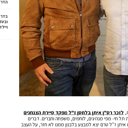
הדרו
בדרך
ובעל
וייל
,
לזכר רס"ן איתן בלחסן ז"ל מפקד סיירת הצנחנים
תל חי- מפי מנהיגים, לוחמים, משפחה וחברים. דברים
 איתן ז"ל טרם יצא למבצע בלבנון ממנו לא חזר, על העצב