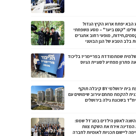
 הבא יפתח ארוע הקיץ הגדול
שלים: "קסם ביער" – מסע משפחתי
סמים,חידות, מופעי רחוב אתגרים
ות בלב הטבע של הגן הבוטני
שלמית שמתמודדת בפריימריז בליכוד
ה פתרון מפתיע לסוגיית הגיוס
קבוצת בית ירושלמי BY קיבלה תוקף
נית להקמת מתחם עירוב שימושים עם
 השנה לאסון הילדים במג׳דל שמס:
 המדינה אירח את השקת צוות
מה ליישום תכניות לאומיות לחברה