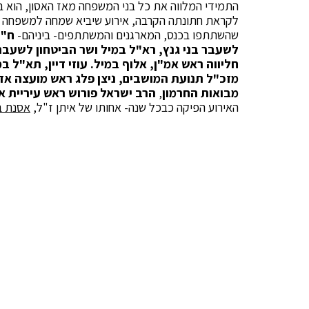
התמידי המלווה את כל בני המשפחה מאז האסון, הוא בר
לקראת חתונתה הקרבה, אירוע שיביא שמחה למשפחה השכ
שהשתתפו בכנס, המארגנים והמשתתפים- ביניהם-
ח"כ
לשעבר בני גנץ, רא"ל במיל ושר הביטחון לשעבר בו
חליווה ראש אמ"ן, אלוף במיל. עוזי דיין, תא"ל במ
מזכ"ל תנועת המושבים, ניצן פלג ראש מועצה אזו
מבואות החרמון
,
הרב ישראל פורוש ראש עיריית א
האירוע הפיקה כבכל שנה- אחותו של איתן ז"ל,
אסנת ב