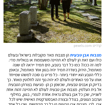
קרדיט: pexels.com
מצבות אבן טבעית
הן מצבות מאד מקובלות בישראל ובעולם
כולו ועם זאת הן לעולם לא תהיינה משעממות או בנאליות מדי.
למה זה ככה? כמו כל דבר בטבע, הים תמיד ייראה לנו שונה
מאתמול, הירוק בשדרה תמיד יהיה בגוון אחר מאתמול, ובאופן
כללי הטבע הוא ייחודי ביותר- כל פריט בו סוכה למשהו שמייחד
אותו על פני האחרים ולעולם לא יהיה נוף זהה לחלוטין מאחר. כך
בדיוק הן אבנים טבעיות, שכשמן כן הן- מגיעות בצורתן הטבעית
אל בית העלמין. מצבות אבן טבעית לעולם לא תהיינה זהות אחת
לשנייה, שכן כל אבן בעולם נראית אחרת לגמרי, בגוון, בחילוף
וערבוב הגוונים, בגודל ובצורה האבסטרקטית האישית שיש לכל
אבן, לכן, מצבות אבן טבעיות הן כל כך מבוקשות, שכן כל אחד