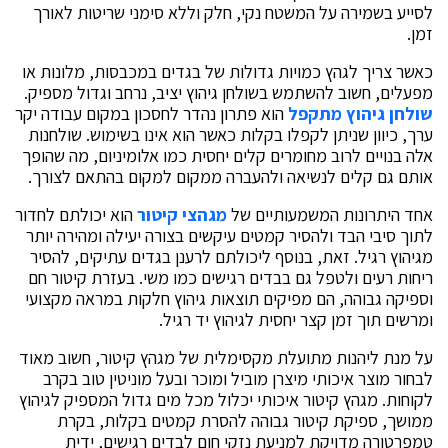
לסייע בשמירה על המשטח נקי, חלק וללא סימני שריטות לאורך
זמן.
כאשר צריך לגהץ כמויות גדולות של בגדים במכבסות, מלונות או
מפעלים, חשוב להשתמש בשולחן גיהוץ יציב, נרחב וגדול מספיק.
שולחן גיהוץ מתקפל
הוא פתרון נהדר לחסכון במקום עבודה יקר
ערך, כיוון שניתן לקפלו בקלות כאשר הוא אינו בשימוש. שולחנות
אלה בנויים לרוב מחומרים קלים יחסית כמו אלומיניום, מה שהופך
אותם גם קלים לנשיאה ולהעברה ממקום למקום בהתאם לצורך.
אחד היתרונות המשמעותיים של
מגהצי קיטור
הוא יכולתם לחדור
לתוך סיבי הבד ולהסיר קמטים עיקשים בצורה יעילה ומהירה יותר
מגיהוץ רגיל. זאת, בנוסף ליכולתם לרענן בגדים עתיקים, להסיר
ריחות רעים ולטפל גם בבדים רגישים כמו משי. בעזרת קיטור חם
וספיקה גבוהה, הם מפיקים תוצאות גיהוץ חלקות במראה מקצועי
ומרשים תוך זמן קצר יחסית לגיהוץ יד רגיל.
על מנת ליהנות מתועלת מקסימלית של מגהץ קיטור, חשוב מאוד
לבחור מוצר איכותי מיצרן מוביל ומוכר ובעל מוניטין טוב בקרב
לקוחות. מגהץ קיטור איכותי יכלול מכל מים גדול המספיק לגיהוץ
ממושך, ספיקת קיטור גבוהה להסרת קמטים בקלות, בקרת
טמפרטורה מדויקת למניעת נזקי חום לבדים רגישים, ידית