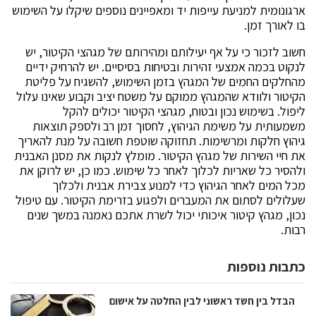
ארגונומית למניעת עייפות יד ומאפיינים נוספים שיקלו על השימוש
בו לאורך זמן.
חשוב לזכור כי על אף יעילותם ומהירותם של מגהצי הקיטור, יש
לנקוט בכמה אמצעי זהירות ובטיחות בסיסיים. יש להרחיק ידיים
מהחלקים החמים של המגהץ בזמן השימוש, להשגיח על פליטת
הקיטור ולוודא שהמגהץ ממוקם על משטח יציב וקבוע שאינו עלול
ליפול. בשימוש נכון ובטוח, מגהצי הקיטור יכולים להקל
משמעותית על משימת הגיהוץ, לחסוך זמן רב ולספק תוצאות
גיהוץ חלקות ומרשימות. תחזוקה שוטפת חשובה על מנת להאריך
את חיי השירות של מגהץ הקיטור. מומלץ לנקות את מסנן האבנית
ולהסיר כל שאריות לכלוך לאחר כל שימוש. כמו כן, יש לרוקן את
מכל המים לאחר הגיהוץ כדי למנוע צבירת אבנית ולכלוך
שעלולים לסתום את המעברים ולפגוע בזרימת הקיטור. עם טיפול
נכון, מגהץ קיטור איכותי יכול לשרת אתכם נאמנה במשך שנים
רבות.
כתבות נוספות
הבדל בין חשד ראשוני לבין החלטה על אישום