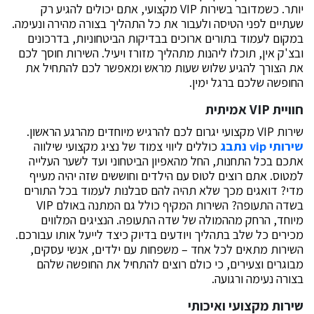
יותר. כשמדובר בשירות VIP מקצועי, אתם יכולים להגיע רק
שעתיים לפני הטיסה ולעבור את כל התהליך בצורה מהירה ונעימה.
במקום לעמוד בתורים ארוכים בבדיקות הביטחוניות, בדרכונים
ובצ'ק אין, תוכלו ליהנות מתהליך מזורז ויעיל. השירות חוסך לכם
את הצורך להגיע שלוש שעות מראש ומאפשר לכם להתחיל את
החופשה שלכם ברגל ימין.
חוויית VIP אמיתית
שירות VIP מקצועי יגרום לכם להרגיש מיוחדים מהרגע הראשון.
שירותי
vip
נתבג
כוללים ליווי צמוד של נציג מקצועי שילווה
אתכם בכל התחנות, החל מהאפיון הביטחוני ועד לשער העלייה
למטוס. אתם רוצים לטוס עם הילדים וחוששים שזה יהיה מעייף
מדי? דואגים מכך שלא תהיה להם סבלנות לעמוד בכל התורים
בשדה התעופה? השירות המקיף כולל גם המתנה באולם VIP
מיוחד, הרחק מההמולה של שדה התעופה. הנציגים המלווים
מכירים כל שלב בתהליך ויודעים בדיוק כיצד לייעל אותו עבורכם.
השירות מתאים לכל אחד – משפחות עם ילדים, אנשי עסקים,
מבוגרים וצעירים, כי כולם רוצים להתחיל את החופשה שלהם
בצורה נעימה ורגועה.
שירות מקצועי ואיכותי