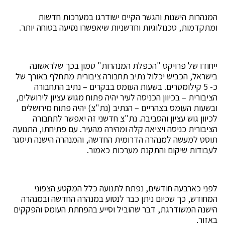
המנהרות הישנות והגשר הקיים ישודרגו במערכות חדשות
ומתקדמות, טכנולוגיות וחדשניות שיאפשרו נסיעה בטוחה יותר.
ייחודו של פרויקט "הכפלת המנהרות" טמון בכך שלראשונה
בישראל, הכביש יכלול נתיב תחבורה ציבורית מתחלף באורך של
כ- 5 קילומטרים. בשעות העומס בבקרים – נתיב התחבורה
הציבורית – בכיוון הכניסה לעיר יהיה פתוח מגוש עציון לירושלים,
ובשעות העומס בצהריים – הנתיב (נת"צ) יהיה פתוח מירושלים
לכיוון גוש עציון והסביבה. נת"צ חדשני זה יאפשר לתחבורה
הציבורית כניסה ויציאה קלה ומהירה מהעיר. עם פתיחתו, התנועה
תוסט למעשה למנהרה הדרומית החדשה, והמנהרה הישנה תיסגר
לעבודות שיקום והתקנת מערכות כאמור.
לפני כארבעה חודשים, נפתח לתנועה כלל המקטע הצפוני
המחודש, כך שכיום ניתן כבר לנסוע במנהרה החדשה ובמנהרה
הישנה המשודרגת, דבר שהוביל וסייע בהפחתת העומס והפקקים
באזור.