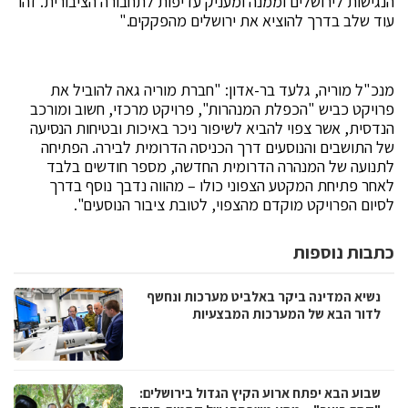
הנגישות לירושלים וממנה ומעניק עדיפות לתחבורה הציבורית. זהו
עוד שלב בדרך להוציא את ירושלים מהפקקים."
מנכ"ל מוריה, גלעד בר-אדון: "חברת מוריה גאה להוביל את
פרויקט כביש "הכפלת המנהרות", פרויקט מרכזי, חשוב ומורכב
הנדסית, אשר צפוי להביא לשיפור ניכר באיכות ובטיחות הנסיעה
של התושבים והנוסעים דרך הכניסה הדרומית לבירה. הפתיחה
לתנועה של המנהרה הדרומית החדשה, מספר חודשים בלבד
לאחר פתיחת המקטע הצפוני כולו – מהווה נדבך נוסף בדרך
לסיום הפרויקט מוקדם מהצפוי, לטובת ציבור הנוסעים".
כתבות נוספות
נשיא המדינה ביקר באלביט מערכות ונחשף
לדור הבא של המערכות המבצעיות
שבוע הבא יפתח ארוע הקיץ הגדול בירושלים: