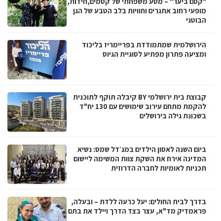
"קסם ביער" – מסע משפחתי של קסמים,חידות,
מופעי רחוב אתגרים וחוויות בלב הטבע של הגן
הבוטני
הירושלמית שמתמודדת בפריימריז בליכוד
ומציעה פתרון מפתיע לסוגיית הגיוס
קבוצת בית ירושלמי BY קיבלה תוקף לתוכנית
להקמת מתחם עירוב שימושים עם 130 יח"ד
בשכונת גילה בירושלים
ביום השנה לאסון הילדים במג׳דל שמס: נשיא
המדינה אירח את השקת צוות המשימה ליישום
תכניות לאומיות לחברה הדרוזית
בדרך לבית החולים: יעל כרעה ללדת – ובעלה,
פראמדיק מד"א, עצר בצד הדרך ויילד את בתם