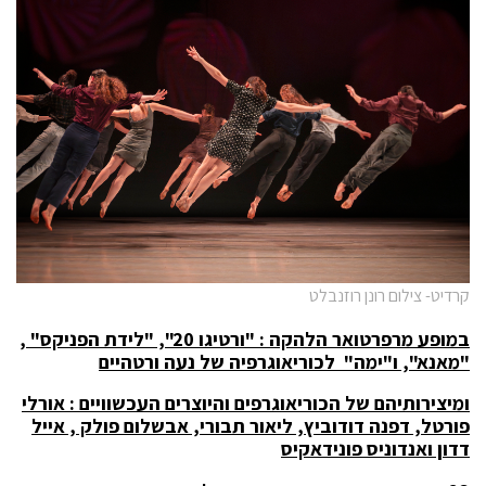
קרדיט- צילום רונן רוזנבלט
במופע מרפרטואר הלהקה : "ורטיגו 20", "לידת הפניקס" ,
"מאנא", ו"ימה" לכוריאוגרפיה של נעה ורטהיים
ומיצירותיהם של הכוריאוגרפים והיוצרים העכשוויים : אורלי
פורטל, דפנה דודוביץ, ליאור תבורי, אבשלום פולק , אייל
דדון ואנדוניס פונידאקיס