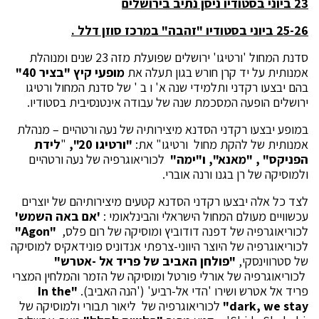
23 ביוני בסטודיו ניסן נתיב בירושלים
25-26 ביוני בסטודיו "זהבה" במרכז סוזן דלל .
סדנת המחול 'ורטיגו' ירושלים שפועלת מזה 23 שנים ומנוהלת
אמנותית על יד קרן חורש בגון תעלה את
מופעי
קיץ "בציר 40"
בהם יבצעו רקדני ותלמידי שנה א' ו ב ' של סדנת המחול ורטיגו
ירושלים הופעה המסכמת שנה של עבודה אינטנסיבית בסטודיו.
במופע יבצעו רקדני הסדנא מיצירותיה של נעה ורטהיים – מנהלת
אמנותית של להקת מחול ורטיגו" את:
"ורטיגו 20",
"
לידת
הפניקס" , "מאנא", ו"ימה"
לכוריאוגרפיה של נעה ורטהיים
ולמוסיקה של רן בגנו ורנה אוברי.
לצד כל אלה יבצעו רקדני הסדנא קטעים מיצירותיהם של יוצרים
עכשוויים מעולם המחול הישראלי והבינלאומי :
'אם באה השמש'
לכוריאוגרפיה של דפנה דודוביץ ומוסיקה של רום פלס,
"
Agon
"
לכוריאוגרפיה של היוצר היווני-צרפתי אנדוניס פונידאקיס למוסיקה
של סטרווינסקי,
"פולחן האביב של פריד אל -אטרש"
לכוריאוגרפיה של אורלי פורטל ומוסיקה של הזמר והמלחין המצרי
פריד אל אטרש ושירו 'הדי אל-רביע' ('הנה האביב).
"In the
dark, we stay"
לכוריאוגרפיה של ליאור תבורי ולמוסיקה של