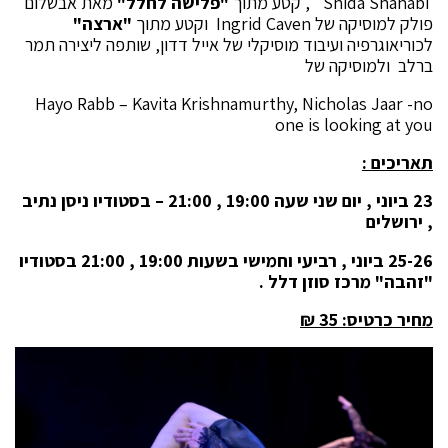
Shida Shahabi' , קטע מתוך
"פלישה לחלל"
מאת אבשלום
פולק למוסיקה של Ingrid Caven וקטע מתוך
"ארצה"
לכוריאוגרפיה ועיבוד מוסיקלי של אייל דדון, שותפה ליצירה תמר
ברלב ולמוסיקה של
Hayo Rabb – Kavita Krishnamurthy, Nicholas Jaar -no
one is looking at you
תאריכים :
23 ביוני , יום שני שעה 19:00 , 21:00 – בסטודיו ניסן נתיב
, ירושלים
25-26 ביוני , רביעי וחמישי בשעות 19:00 , 21:00 בסטודיו
"זהבה" מרכז סוזן דלל .
מחיר כרטיס: 35 ₪