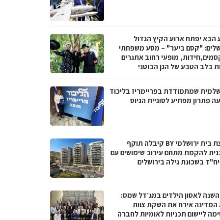
 הבא יפתח ארוע הקיץ הגדול
שלים: "קסם ביער" – מסע משפחתי
סמים,חידות, מופעי רחוב אתגרים
ות בלב הטבע של הגן הבוטני
שלמית שמתמודדת בפריימריז בליכוד
ה פתרון מפתיע לסוגיית הגיוס
קבוצת בית ירושלמי BY קיבלה תוקף
נית להקמת מתחם עירוב שימושים עם
 השנה לאסון הילדים במג׳דל שמס:
 המדינה אירח את השקת צוות
מה ליישום תכניות לאומיות לחברה