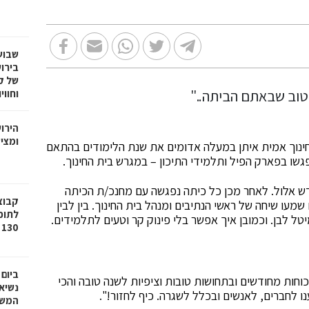
שבוע
בירו
של ק
וחווי
הירו
ומציע
חינוך אמית איתן במעלה אדומים את שנת הלימודים בהתאם
גשו בפארק הפיל ותלמידי התיכון – במגרש בית החינוך.
דש אלול. לאחר מכן כל כיתה נפגשה עם מחנכ/ת הכיתה
עו שיחה של ראשי הנתיבים ומנהל בית החינוך. בין לבין
לתוכ
יטל לבן. וכמובן איך אפשר בלי פינוק קר וטעים לתלמידים.
130 יח"ד בשכונת גילה בירושלים
ביום
י"ב 3 משתף: "הגענו עם כוחות מחודשים ובתחושות טובות וציפיות לשנה טובה והכי
נשיא
ענו לחברים, לאנשים ובכלל לשגרה. כיף לחזור!".
המשי