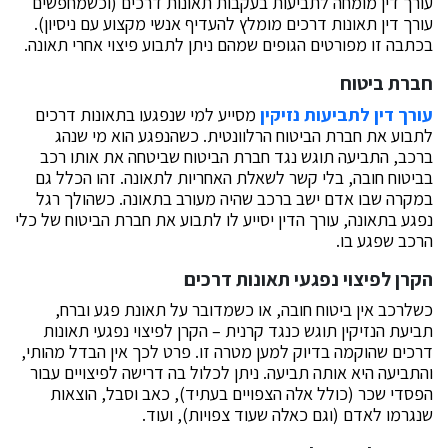
עורך דין מומחה לתביעות בעקבות תאונות דרכים (וכשמחפשים
עורך דין תאונות דרכים מומלץ להעדיף אנשי מקצוע עם ניסיון).
בכתבה זו מפורטים הגופים שמהם ניתן לתבוע פיצוי אחרי תאונה.
חברת ביטוח
עורך דין לתביעות נזיקין
מסייע למי שנפגעו בתאונות דרכים
לתבוע את חברת הביטוח הרלוונטית. כשהנפגע הוא מי שנהג
ברכב, התביעה תוגש נגד חברת הביטוח שביטחה את אותו רכב
בביטוח חובה, בלי קשר לשאלת האחריות לתאונה. זהו הכלל גם
במקרה שבו אדם ישב ברכב שהיה מעורב בתאונה. כשהולך רגל
נפגע בתאונה, עורך הדין יסייע לו לתבוע את חברת הביטוח של כלי
הרכב שפגע בו.
הקרן לפיצוי נפגעי תאונות דרכים
כשלרכב אין ביטוח חובה, או כשמדובר על תאונת פגע וברח,
תביעת הנזיקין תוגש כנגד קרנית – הקרן לפיצוי נפגעי תאונות
דרכים שהוקמה בדיוק למען מטרה זו. פרט לכך אין הבדל מהותי,
והתביעה היא אותה תביעה. ניתן לכלול בה דרישה לפיצויים עבור
הפסדי שכר (כולל אלה הצפויים בעתיד), כאב וסבל, הוצאות
שנגרמו לאדם (וגם כאלה שעוד צפויות), ועוד.