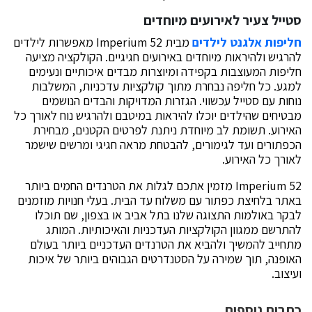
סטייל צעיר לאירועים מיוחדים
חליפות אלגנט לילדים
מבית Imperium 52 מאפשרות לילדים
להרגיש ולהיראות מיוחדים באירועים חגיגיים. הקולקציה מציעה
חליפות המעוצבות בקפידה ומיוצרות מבדים איכותיים ונעימים
למגע. כל חליפה נבחרת מתוך קולקציות עדכניות, המשלבות
נוחות עם סטייל עכשווי. הגזרות המדויקות והבדים הנושמים
מבטיחים שהילדים יוכלו להיראות במיטבם ולהרגיש נוח לאורך כל
האירוע. תשומת לב מיוחדת ניתנת לפרטים הקטנים, מבחירת
הכפתורים ועד לגימורים, להבטחת מראה חגיגי ומרשים שישמר
לאורך כל האירוע.
Imperium 52 מזמין אתכם לגלות את הטרנדים החמים ביותר
באתר בלחיצת כפתור עם משלוח עד הבית. בעלי חנויות מוזמנים
לבקר באולמות התצוגה שלנו בתל אביב או בצפון, שם תוכלו
להתרשם ממגוון הקולקציות העדכניות והאיכותיות. המותג
מתחייב להמשיך ולהביא את הטרנדים העדכניים ביותר בעולם
האופנה, תוך שמירה על הסטנדרטים הגבוהים ביותר של איכות
ועיצוב.
כתבות נוספות