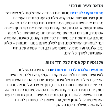
מראה צעיר ועדכני
מכנס סקיני לגברים
מהווה את הבחירה המושלמת למי שמחפש
סגנון צעיר ועכשווי. הקולקציה שלנו מציעה מכנסיים העשויים
מבדים איכותיים ונושמים, המבטיחים נוחות מרבית לצד מראה
אופנתי ומחמיא. הגזרות המוקפדות מדגישות את קווי הגוף בצורה
אסתטית, והבדים הגמישים מאפשרים תנועה חופשית. כל מכנס
מתוכנן עם תשומת לב מיוחדת לפרטים הקטנים, מאיכות התפירה
ועד לגימורים המושלמים. ניתן לשלב אותם במגוון סגנונות – מלוק
ערב אלגנטי ועד מראה יומיומי מעודכן, תוך שמירה על נוחות
ואופנתיות לאורך כל היום.
אלגנטיות קלאסית לכל הזדמנות
מכנסיים אלגנט לגברים מותגים
הם הבחירה המושלמת
לאירועים מיוחדים ולמראה מוקפד. הקולקציה כוללת מכנסיים
המציעים שילוב מנצח של איכות ועיצוב יוקרתי. הבדים האיכותיים
מאפשרים תנועתיות ונוחות מרבית, תוך שמירה על מראה מכובד
ומוקפד. התפירה המדויקת והגימורים המושלמים מבטיחים מראה
מהודר שישמר לאורך זמן. המכנסיים מגיעים במגוון גזרות וצבעים
המתאימים לכל סגנון אישי, עם תשומת לב מיוחדת לנוחות
ולהתאמה מושלמת למבנה הגוף.