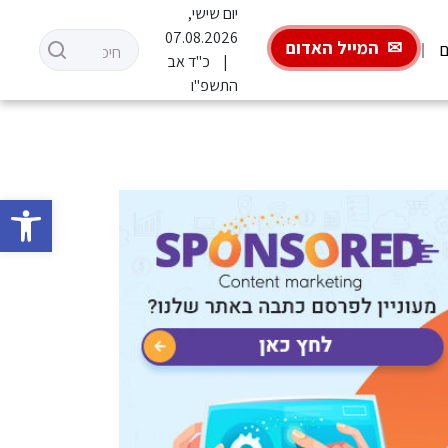
יום שישי,
07.08.2026
המייל האדום
ם
כ"ד אב
התשפ"ו
פתח סרגל 