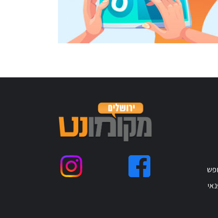
ופש
נאי