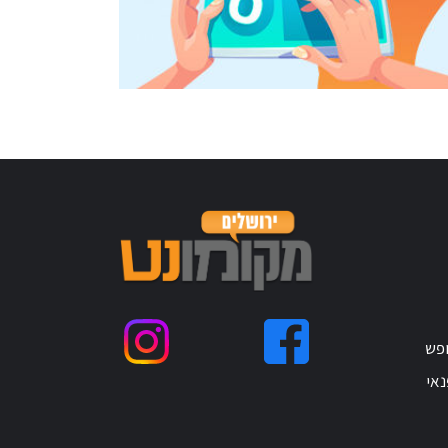
ופש
נאי