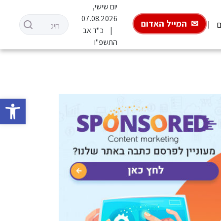
יום שישי,
07.08.2026
המייל האדום
ם
כ"ד אב
התשפ"ו
פתח סרגל 