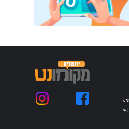
ופש
נאי