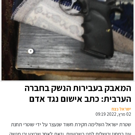
המאבק בעבירות הנשק בחברה
הערבית: כתב אישום נגד אדם
שנתפס ונעצר ע״י המשטרה בחשד
ישראל נצח
02 מרץ, 2022 09:19
לביצוע ירי מנשק חם והחזקת נשק
שטרת ישראל השלימה חקירת חשוד שנעצר על ידי שוטרי תחנת
עוז במחוז ירושלים לפני כשבועיים, וזאת לאחר שביצע ירי מנשק