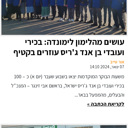
עושים מהלימון לימונדה: בכירי
ועובדי בן אנד ג'ריס עוזרים בקטיף
לימון ותומכים בחקלאים
אור טייב
07 ינואר, 2024 14:10
משעות הבוקר המוקדמות יצאו בשבוע שעבר (יום א) כ – 100
בכירי ועובדי בן אנד ג'ריס ישראל, בראשם אבי זינגר – המנכ"ל
והבעלים, מהמפעל בבאר...
לקריאת הכתבה »