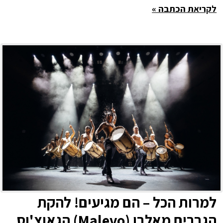
לקריאת הכתבה »
למרות הכל – הם מגיעים! להקת
הגברים מאלבו (Malevo) הגאוצ'וס