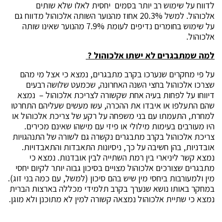
לדווח על שימוש רב יותר בסמים יחסית לאלו שלא שותים
אלכוהול. למשל 20.3% אחוז מהנוער השותה אלכוהול מדווח גם
על שימוש בחומרים נדיפים לעומת 7.9% מהנוער שאינו שותה
אלכוהול.
למה שמתבגרים לא ישתו אלכוהול ?
על פי מחקרים שנערכו בקרב מתבגרים, נמצא כי אצל מי מהם
שצרכו אלכוהול בחצי השנה האחרונה, שכמעט שלושה רבעים
דיווחו על לפחות בעיה אחת שקשורה לצריכת אלכוהול – נמצא
שהם התעלפו או איבדו את ההכרה, עשו מעשים שעליהם התחרטו
למחרת, התעמתו עם בני משפחה על רקע של צריכת אלכוהול או
היו מעורבים בעימות מילולי או פיזי עם מישהו שאינם מכירים.
צריכת אלכוהול בקרב מתבגרים נקשרה גם לשורה של התנהגויות
אובדניות, בהן חשיבה על כך, ניסיונות התאבדות והתאבדויות.
נמצא קשר ליניארי בין רמת השתייה לבין אובדנות. נמצא כי
מתבגרים שצורכים אלכוהול מצויים בסיכון גבוה יותר לקיום יחסי
מין ולמעורבות ביחסי מין שיש בהם סיכון (למשל, עם כמה בני זוג).
במחקר באותו נושא שנערך בקרב תלמידי מכללה בארצות הברית
נמצא כי שתיית אלכוהול נמצאה קשורה למין לא מתוכנן ולא מוגן.