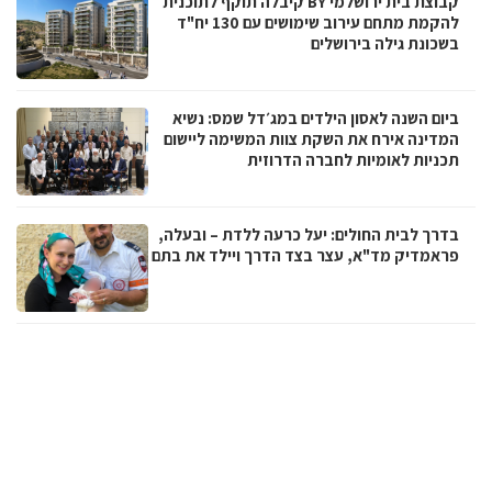
קבוצת בית ירושלמי BY קיבלה תוקף לתוכנית
להקמת מתחם עירוב שימושים עם 130 יח"ד
בשכונת גילה בירושלים
ביום השנה לאסון הילדים במג׳דל שמס: נשיא
המדינה אירח את השקת צוות המשימה ליישום
תכניות לאומיות לחברה הדרוזית
בדרך לבית החולים: יעל כרעה ללדת – ובעלה,
פראמדיק מד"א, עצר בצד הדרך ויילד את בתם