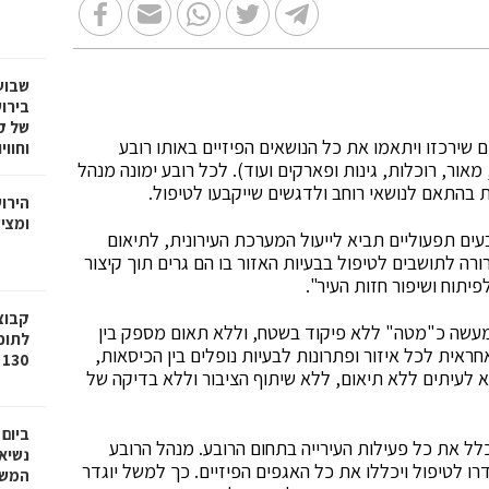
שבוע
בירו
של ק
שירכזו ויתאמו את כל הנושאים הפיזיים באותו רובע
וחווי
, מאור, רוכלות, גינות ופארקים ועוד). לכל רובע ימונה מנהל
ת בהתאם לנושאי רוחב ולדגשים שייקבעו לטיפול.
הירו
ומציע
ובעים תפעוליים תביא לייעול המערכת העירונית, לתיאום
רורה לתושבים לטיפול בבעיות האזור בו הם גרים תוך קיצור
פיתוח ושיפור חזות העיר".
ם למעשה כ"מטה" ללא פיקוד בשטח, וללא תאום מספק בין
לתוכ
אית לכל איזור ופתרונות לבעיות נופלים בין הכיסאות,
130 יח"ד בשכונת גילה בירושלים
א לעיתים ללא תיאום, ללא שיתוף הציבור וללא בדיקה של
ביום
ל את כל פעילות העירייה בתחום הרובע. מנהל הרובע
נשיא
רו לטיפול ויכללו את כל האגפים הפיזיים. כך למשל יוגדר
המשי