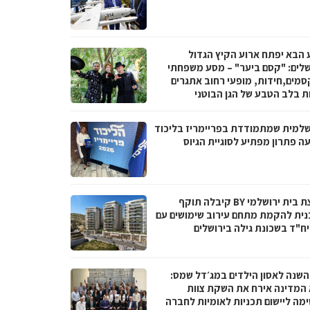
 הבא יפתח ארוע הקיץ הגדול
שלים: "קסם ביער" – מסע משפחתי
סמים,חידות, מופעי רחוב אתגרים
ות בלב הטבע של הגן הבוטני
שלמית שמתמודדת בפריימריז בליכוד
ה פתרון מפתיע לסוגיית הגיוס
קבוצת בית ירושלמי BY קיבלה תוקף
נית להקמת מתחם עירוב שימושים עם
 השנה לאסון הילדים במג׳דל שמס:
 המדינה אירח את השקת צוות
מה ליישום תכניות לאומיות לחברה