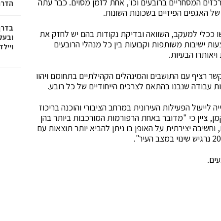
כזים המסחריים ברובעים וכו', אחת לזמן מסוים. כבר עתה
הדרו
של האגפים הפיזיים בשכונות השונות.
בדרך
ו ככלי למעקב, השוואה ובדיקת נקודות בהם יש לחזק את
ובעל
עות ישיבות משותפות וקבועות בין כל מנהלי הרובעים
וייל
ויאותרו הבעיות.
קשר רציף עם התושבים והמינהלים הקהילתיים בתחומם ויהוו
ת עבודה שנבנו בהתאם לצרכים הייחודיים של כל רובע.
 לייעול הפעילות העירונית במרחב הציבורי והוכנה בריכוז
מן, ציין כי "מדובר באחת הרפורמות המורכבות ביותר בהן
וחשיבה יצירתית על האופן בו ניתן להביא יותר תוצאות עם
ים.