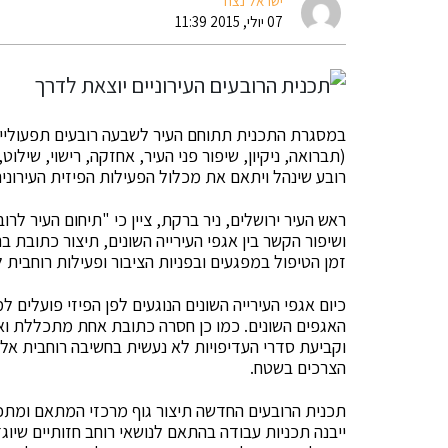
ישראל נצח
07 יולי, 2015 11:39
במסגרת התכנית תתוחם העיר לשבעה רובעים תפעוליים 
(תברואה, ניקיון, שיפור פני העיר, אחזקה, רישוי, שילוט
רובע שינהל ויתאם את מכלול הפעילות הפיזית העירוני
ראש העיר ירושלים, ניר ברקת, ציין כי "תיחום העיר לר
ושיפור הקשר בין אגפי העירייה השונים, תיצור כתובת ב
זמן הטיפול במפגעים ובפניות הציבור ופעילות רוחבית ל
כיום אגפי העירייה השונים הנוגעים לפן הפיזי פועלי
האגפים השונים. כמו כן חסרה כתובת אחת מתכללת ואחר
וקביעת סדרי העדיפויות לא נעשית בחשיבה רוחבית אל
הצרכים בשטח.
תכנית הרובעים החדשה תיצור גוף מרכזי המתאם ומתכל
ייבנה תכניות עבודה בהתאם לנושאי רוחב חזותיים שיוגד