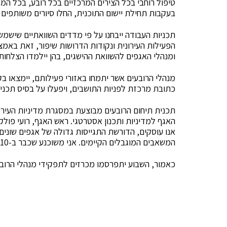
טיפול רוחבי בכל הצירים המרכזיים בכל רובע, בכל המר
בעקבות תחילת יישום התוכנית, החלו סיורים משותפים 
תכניות העבודה ייבחנו על פי מדדים השוואתיים שישמש
הפעילות העירונית ונקודות הדרושות שיפור, זאת באמצ
ומנהלי האגפים להשוואת ההישגים, בהן יילמדו הצלחות 
מנהלי הרובעים אשר יתמחו באזורי פעילותם, יימצאו ב
כתובת מרכזת לפניות התושבים, ויפעלו על בסיס תכניו
תכנית תיחום הרובעים מבוצעת במסגרת מדיניות העירייה
האגף למדיניות ותכנון אסטרטגי. ראש האגף, רועי פולק
אנו עוסקים, הדורשת התגייסות גדולה של אגפים שונים, 
המשאבים המוגבלים הקיימים. אני משוכנע שכבר ב-2010 נרגיש שינוי במצב העיר".
כאמור, השבוע יתפרסמו מכרזים לתפקידי מנהלי הרובע